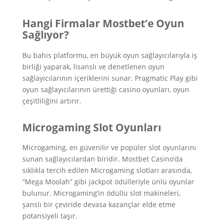
Hangi Firmalar Mostbet’e Oyun
Sağlıyor?
Bu bahis platformu, en büyük oyun sağlayıcılarıyla iş
birliği yaparak, lisanslı ve denetlenen oyun
sağlayıcılarının içeriklerini sunar. Pragmatic Play gibi
oyun sağlayıcılarının ürettiği casino oyunları, oyun
çeşitliliğini artırır.
Microgaming Slot Oyunları
Microgaming, en güvenilir ve popüler slot oyunlarını
sunan sağlayıcılardan biridir. Mostbet Casino’da
sıklıkla tercih edilen Microgaming slotları arasında,
“Mega Moolah” gibi jackpot ödülleriyle ünlü oyunlar
bulunur. Microgaming’in ödüllü slot makineleri,
şanslı bir çeviride devasa kazançlar elde etme
potansiyeli taşır.