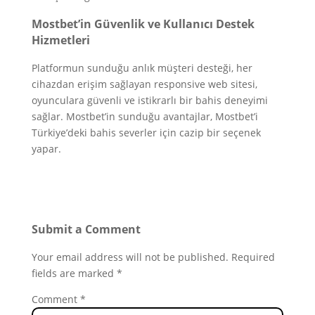
Mostbet’in Güvenlik ve Kullanıcı Destek
Hizmetleri
Platformun sunduğu anlık müşteri desteği, her
cihazdan erişim sağlayan responsive web sitesi,
oyunculara güvenli ve istikrarlı bir bahis deneyimi
sağlar. Mostbet’in sunduğu avantajlar, Mostbet’i
Türkiye’deki bahis severler için cazip bir seçenek
yapar.
Submit a Comment
Your email address will not be published.
Required
fields are marked
*
Comment
*