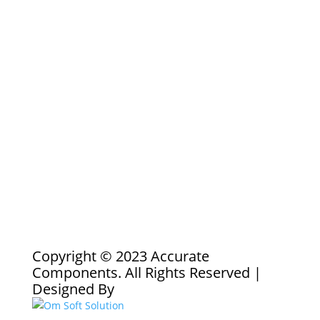
Copyright © 2023 Accurate
Components. All Rights Reserved |
Designed By