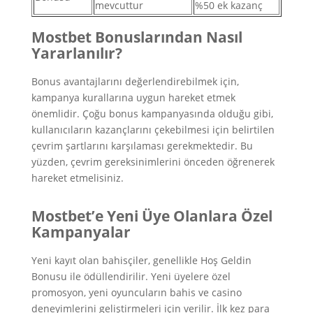
mevcuttur
%50 ek kazanç
Mostbet Bonuslarından Nasıl
Yararlanılır?
Bonus avantajlarını değerlendirebilmek için,
kampanya kurallarına uygun hareket etmek
önemlidir. Çoğu bonus kampanyasında olduğu gibi,
kullanıcıların kazançlarını çekebilmesi için belirtilen
çevrim şartlarını karşılaması gerekmektedir. Bu
yüzden, çevrim gereksinimlerini önceden öğrenerek
hareket etmelisiniz.
Mostbet’e Yeni Üye Olanlara Özel
Kampanyalar
Yeni kayıt olan bahisçiler, genellikle Hoş Geldin
Bonusu ile ödüllendirilir. Yeni üyelere özel
promosyon, yeni oyuncuların bahis ve casino
deneyimlerini geliştirmeleri için verilir. İlk kez para