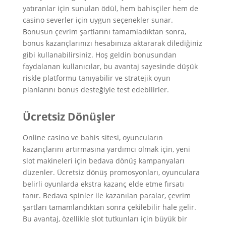
yatıranlar için sunulan ödül, hem bahisçiler hem de
casino severler için uygun seçenekler sunar.
Bonusun çevrim şartlarını tamamladıktan sonra,
bonus kazançlarınızı hesabınıza aktararak dilediğiniz
gibi kullanabilirsiniz. Hoş geldin bonusundan
faydalanan kullanıcılar, bu avantaj sayesinde düşük
riskle platformu tanıyabilir ve stratejik oyun
planlarını bonus desteğiyle test edebilirler.
Ücretsiz Dönüşler
Online casino ve bahis sitesi, oyuncuların
kazançlarını artırmasına yardımcı olmak için, yeni
slot makineleri için bedava dönüş kampanyaları
düzenler. Ücretsiz dönüş promosyonları, oyunculara
belirli oyunlarda ekstra kazanç elde etme fırsatı
tanır. Bedava spinler ile kazanılan paralar, çevrim
şartları tamamlandıktan sonra çekilebilir hale gelir.
Bu avantaj, özellikle slot tutkunları için büyük bir