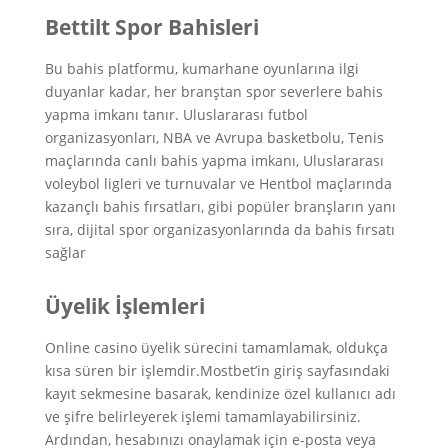
Bettilt Spor Bahisleri
Bu bahis platformu, kumarhane oyunlarına ilgi
duyanlar kadar, her branştan spor severlere bahis
yapma imkanı tanır. Uluslararası futbol
organizasyonları, NBA ve Avrupa basketbolu, Tenis
maçlarında canlı bahis yapma imkanı, Uluslararası
voleybol ligleri ve turnuvalar ve Hentbol maçlarında
kazançlı bahis fırsatları, gibi popüler branşların yanı
sıra, dijital spor organizasyonlarında da bahis fırsatı
sağlar
Üyelik İşlemleri
Online casino üyelik sürecini tamamlamak, oldukça
kısa süren bir işlemdir.Mostbet’in giriş sayfasındaki
kayıt sekmesine basarak, kendinize özel kullanıcı adı
ve şifre belirleyerek işlemi tamamlayabilirsiniz.
Ardından, hesabınızı onaylamak için e-posta veya