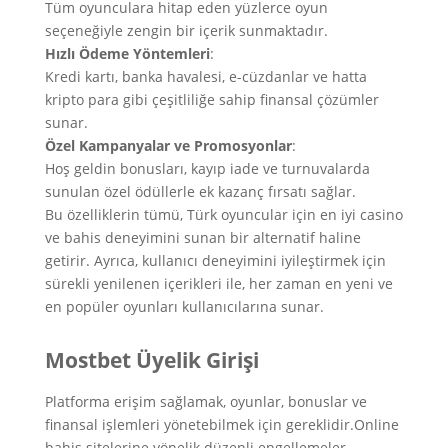
Tüm oyunculara hitap eden yüzlerce oyun
seçeneğiyle zengin bir içerik sunmaktadır.
Hızlı Ödeme Yöntemleri
:
Kredi kartı, banka havalesi, e-cüzdanlar ve hatta
kripto para gibi çeşitliliğe sahip finansal çözümler
sunar.
Özel Kampanyalar ve Promosyonlar
:
Hoş geldin bonusları, kayıp iade ve turnuvalarda
sunulan özel ödüllerle ek kazanç fırsatı sağlar.
Bu özelliklerin tümü, Türk oyuncular için en iyi casino
ve bahis deneyimini sunan bir alternatif haline
getirir. Ayrıca, kullanıcı deneyimini iyileştirmek için
sürekli yenilenen içerikleri ile, her zaman en yeni ve
en popüler oyunları kullanıcılarına sunar.
Mostbet Üyelik Girişi
Platforma erişim sağlamak, oyunlar, bonuslar ve
finansal işlemleri yönetebilmek için gereklidir.Online
bahis sitelerine yönelik düzenli engellemeler