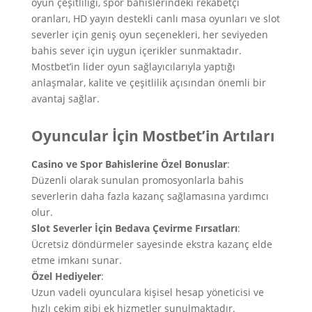
oyun çeşitliliği, spor bahislerindeki rekabetçi
oranları, HD yayın destekli canlı masa oyunları ve slot
severler için geniş oyun seçenekleri, her seviyeden
bahis sever için uygun içerikler sunmaktadır.
Mostbet’in lider oyun sağlayıcılarıyla yaptığı
anlaşmalar, kalite ve çeşitlilik açısından önemli bir
avantaj sağlar.
Oyuncular İçin Mostbet’in Artıları
Casino ve Spor Bahislerine Özel Bonuslar
:
Düzenli olarak sunulan promosyonlarla bahis
severlerin daha fazla kazanç sağlamasına yardımcı
olur.
Slot Severler İçin Bedava Çevirme Fırsatları
:
Ücretsiz döndürmeler sayesinde ekstra kazanç elde
etme imkanı sunar.
Özel Hediyeler
:
Uzun vadeli oyunculara kişisel hesap yöneticisi ve
hızlı çekim gibi ek hizmetler sunulmaktadır.