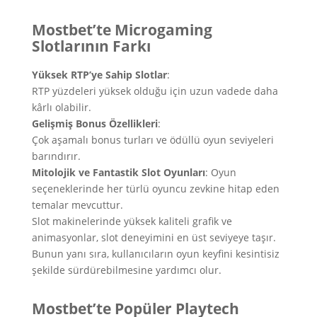
Mostbet’te Microgaming
Slotlarının Farkı
Yüksek RTP’ye Sahip Slotlar
:
RTP yüzdeleri yüksek olduğu için uzun vadede daha
kârlı olabilir.
Gelişmiş Bonus Özellikleri
:
Çok aşamalı bonus turları ve ödüllü oyun seviyeleri
barındırır.
Mitolojik ve Fantastik Slot Oyunları
: Oyun
seçeneklerinde her türlü oyuncu zevkine hitap eden
temalar mevcuttur.
Slot makinelerinde yüksek kaliteli grafik ve
animasyonlar, slot deneyimini en üst seviyeye taşır.
Bunun yanı sıra, kullanıcıların oyun keyfini kesintisiz
şekilde sürdürebilmesine yardımcı olur.
Mostbet’te Popüler Playtech