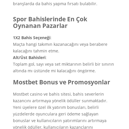
branşlarda da bahis yapma fırsatı bulabilir.
Spor Bahislerinde En Çok
Oynanan Pazarlar
1X2 Bahis Seçeneği
:
Maçta hangi takımın kazanacağını veya berabere
kalacağını tahmin etme.
Alt/Üst Bahisleri
:
Toplam gol, sayı veya set miktarının belirli bir sınırın
altında mı üstünde mi kalacağını öngörme.
Mostbet Bonus ve Promosyonlar
Mostbet casino ve bahis sitesi, bahis severlerin
kazancını artırmaya yönelik ödüller sunmaktadır.
Yeni üyelere özel ilk yatırım bonusları, belirli
yüzdelerde oyunculara geri ödeme sağlayan
bonuslar ve kullanıcıların yatırımlarını artırmaya
yönelik ödüller, kullanıcıların kazançlarını