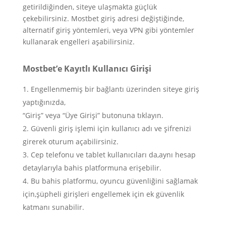
getirildiğinden, siteye ulaşmakta güçlük
çekebilirsiniz. Mostbet giriş adresi değiştiğinde,
alternatif giriş yöntemleri, veya VPN gibi yöntemler
kullanarak engelleri aşabilirsiniz.
Mostbet’e Kayıtlı Kullanıcı Girişi
Engellenmemiş bir bağlantı üzerinden siteye giriş
yaptığınızda,
“Giriş” veya “Üye Girişi” butonuna tıklayın.
Güvenli giriş işlemi için kullanıcı adı ve şifrenizi
girerek oturum açabilirsiniz.
Cep telefonu ve tablet kullanıcıları da,aynı hesap
detaylarıyla bahis platformuna erişebilir.
Bu bahis platformu, oyuncu güvenliğini sağlamak
için,şüpheli girişleri engellemek için ek güvenlik
katmanı sunabilir.