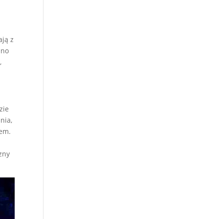
ają z
ino
,
zie
nia,
rem.
zny