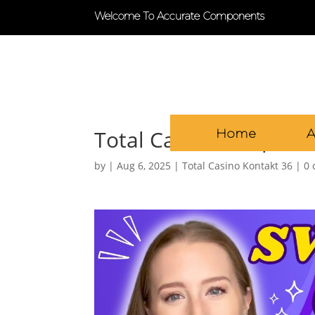
Welcome To Accurate Components
Total Casino Pl Opin
Home
A
by
|
Aug 6, 2025
|
Total Casino Kontakt 36
|
0