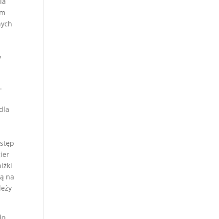
ia
em
nych
y
.
dlа
ostęp
ier
iżki
rą na
leży
do