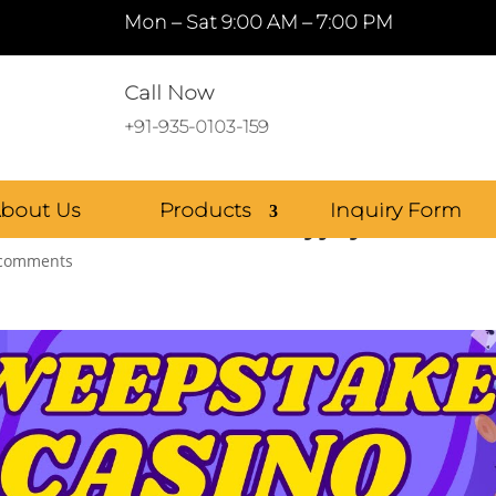
Mon – Sat 9:00 AM – 7:00 PM
Call Now
+91-935-0103-159
ie Plus 【 Kod Promocyjny】
bout Us
Products
Inquiry Form
 comments