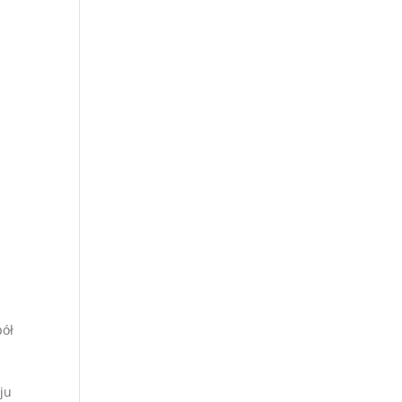
pół
ju