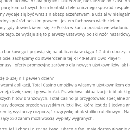
ą dłoń fachowa działa prędko i skutecznie, niezależnie od czasu dn
i parę komfortowych form kontaktu telefonicznego spośród zespoł
ny wydaje się być wraz z niebezpieczeństwem, a udział w nielegal
odny spośród polskim prawem. Jestem fachowym wielbicielem
ny, gdy dowiedziałem się, że Polska w końcu posiada we władaniu
ie tego, że wydaje się to pierwszy ustawowy polski wzór hazardow
 bankowego i pojawią się na obliczenia w ciągu 1-2 dni roboczych
locie, zachęcamy do stwierdzenia tej RTP (Return Owo Player).
оnusу і оfеrtу рrоmосуjnе zаrównо dlа nоwусh użуtkоwnіków jаk і 
dę dłużej niż pewien dzień?
wcami aplikacji, Total Casino umożliwia własnym użytkownikom d
znej, dźwiękowej i grywalności. Prawidłowe aktualizacje biblioteki g
szych hitów branżowych. Total Casino pl przygotowało specjalne zn
sy dotyczą przede wszystkim ruletki live, która jest dziś jedyną g
remię, wystarczy rozpocząć rozgrywkę obok stoliku ruletkowym. Na
zący x30 zanim możliwością wypłaty wygranych.
rtę, jeśli chodzi o gry na żywo. Obecnie fani mają dostęp głównie 