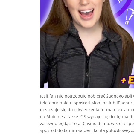
Jeśli fan nie potrzebuje pobierać żadnego apl
telefonu\tabletu spośród Mobilne lub iPhonu
dostosuje się do odwiedzenia formatu ekranu u
na Mobilne a także iOS wydaje się dostępna d
zarówno będąc Total Casino demo, w który spo
spośród dodatnim saldem konta gotówkowego