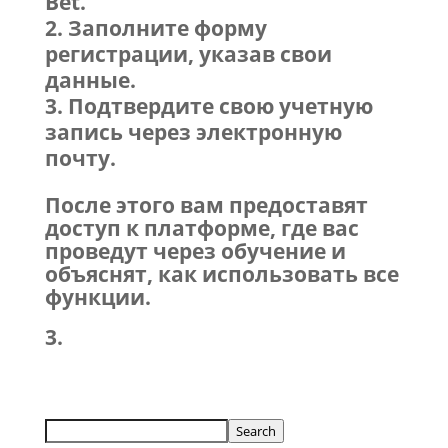
Bet
.
Заполните форму
регистрации, указав свои
данные.
Подтвердите свою учетную
запись через электронную
почту.
После этого вам предоставят
доступ к платформе, где вас
проведут через обучение и
объяснят, как использовать все
функции.
3.
Search