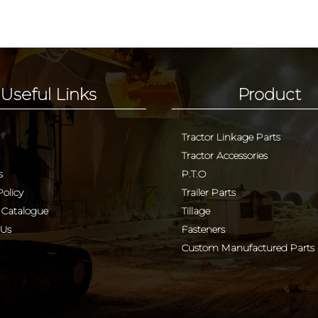
Useful Links
Product
Tractor Linkage Parts
Tractor Accessories
s
P.T.O
Policy
Trailer Parts
 Catalogue
Tillage
 Us
Fasteners
Custom Manufactured Parts