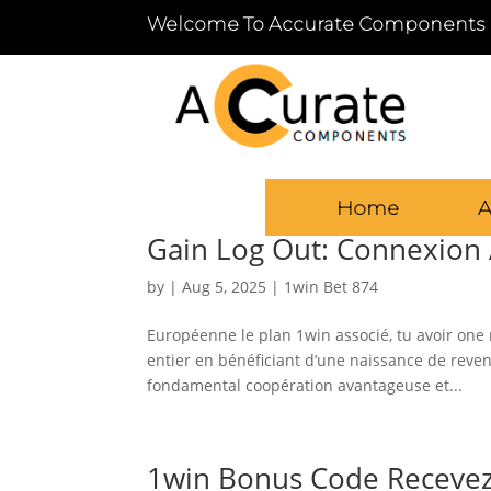
Welcome To Accurate Components
Home
A
Gain Log Out: Connexion A
by
|
Aug 5, 2025
|
1win Bet 874
Européenne le plan 1win associé, tu avoir on
entier en bénéficiant d’une naissance de reven
fondamental coopération avantageuse et...
1win Bonus Code Receve