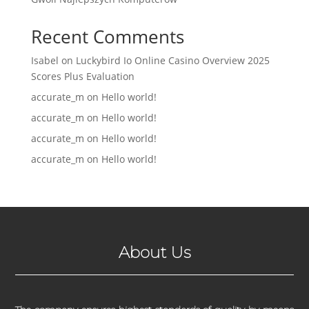
Recent Comments
Isabel
on
Luckybird Io Online Casino Overview 2025
Scores Plus Evaluation
accurate_m
on
Hello world!
accurate_m
on
Hello world!
accurate_m
on
Hello world!
accurate_m
on
Hello world!
About Us