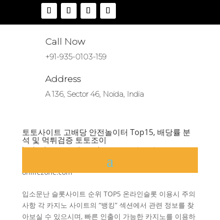
Call Now
+91-935-0103-159
Address
A 136, Sector 46, Noida, India
토토사이트 고배당 안전놀이터 Top15, 배당률 분
석 및 먹튀검증 토토조이
by
|
Jul 14, 2025
|
South Korea Casino Site
Recommendations - Kangwon Land Official Site -
onlifezone.com
입소문난 슬롯사이트 순위 TOP5 온라인슬롯 이용시 주의
사항 각 카지노 사이트의 “뱅킹” 섹션에서 관련 정보를 찾
아보실 수 있으시며, 빠른 인출이 가능한 카지노를 이용하