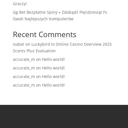
Graczy!
Gg Bet Bezpłatne Spiny » Zdobądź Pięćdziesiąt Fs
Gwoli Najlepszych Komputerów
Recent Comments
Isabel
on
Luckybird Io Online Casino Overview 2025
Scores Plus Evaluation
accurate_m
on
Hello world!
accurate_m
on
Hello world!
accurate_m
on
Hello world!
accurate_m
on
Hello world!