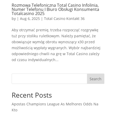
Rozmowa Telefoniczna Total Casino Infolinia,
Numer Telefonu I Biuro Obsługi Konsumenta
Totalcasino 2025
by
|
Aug 6, 2025
|
Total Casino Kontakt 36
Aby otrzymać premię, trzeba rozpocząć rozgrywkę
tuż przy stoliku ruletkowym. Należy pamiętać, że
obowiązuje wymóg obrotu wynoszący x30 przed
możliwością wypłaty wygranych. Wybór najbardziej
odpowiedniego chwili na grę w Total Casino zależy
od czasu indywidualnych...
Search
Recent Posts
Apostas Champions League As Melhores Odds Na
Kto