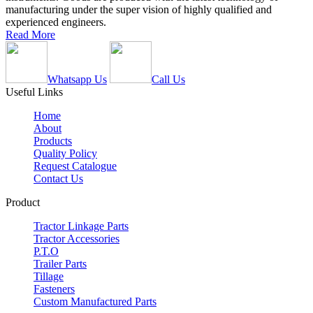
manufacturing under the super vision of highly qualified and
experienced engineers.
Read More
Whatsapp Us
Call Us
Useful Links
Home
About
Products
Quality Policy
Request Catalogue
Contact Us
Product
Tractor Linkage Parts
Tractor Accessories
P.T.O
Trailer Parts
Tillage
Fasteners
Custom Manufactured Parts