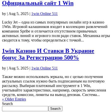
Официальный сайт 1 Win
by
|
Aug 5, 2025
|
1win Online 511
Lucky Jet – одна из самых популярных онлайн игр в казино
1Win. Игровой калашников входит в коллекцию развлечений
компании Spribe и отличается отсутствием привычных
активных линий и игрового поля ради ставок. Механика игры
сводится к тому, чтобы определиться с точкой...
1win Казино И Ставки В Украине
бонус За Регистрацию 500%
by
|
Aug 5, 2025
|
1win Online 511
Также можно использовать зеркала, но с целью получения
актуальных ссылок нужно быть подписанным на почтовую
рассылку. Выбирая платежный инструмент в 1 Win,
учитывайте характеристики, например, скорость зачисления
средств, комиссии, лимиты на вывод дензнак. Система...
« Older Entries
Search
Search