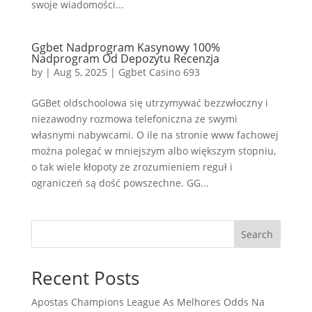
swoje wiadomości...
Ggbet Nadprogram Kasynowy 100%
Nadprogram Od Depozytu Recenzja
by
|
Aug 5, 2025
|
Ggbet Casino 693
GGBet oldschoolowa się utrzymywać bezzwłoczny i
niezawodny rozmowa telefoniczna ze swymi
własnymi nabywcami. O ile na stronie www fachowej
można polegać w mniejszym albo większym stopniu,
o tak wiele kłopoty ze zrozumieniem reguł i
ograniczeń są dość powszechne. GG...
Search
Recent Posts
Apostas Champions League As Melhores Odds Na