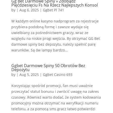
Gg Bet Darmowe Spiny » Zdobądź
Pięćdziesięciu Fs Na Rzecz Najlepszych Konsol
by
|
Aug 6, 2025
|
Ggbet Pl 741
W każdym online kasyno nadprogram za rejestracje
przybiera podobną formę i zawsze wydaje się
uwielbiany za pośrednictwem graczy, wraz ze
względu na niskie progi wejścia. By otrzymać GG Bet
darmowe spiny bez depozytu, należy spełnić parę
warunków. Są ów lampy bardzo...
Ggbet Darmowe Spiny 50 Obrotów Bez
Depozytu
by
|
Aug 5, 2025
|
Ggbet Casino 693
Korzystając spośród promocji, fan musi uważnie
przeczytać statut bonusu i zwrócić uwagę na zakres
czasowy. Również warto dodać, że system kodowania
promocyjny można otrzymać na weryfikacji numeru
telefonu, a za pomocą sms gracz łatwo potwierdzi