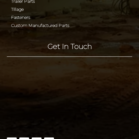
Trailer Parts
Tillage
Fasteners
Custom Manufactured Parts
Get In Touch