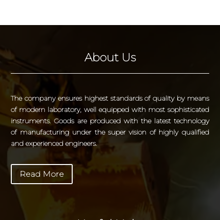
About Us
The company ensures highest standards of quality by means
of modern laboratory, well equipped with most sophisticated
instruments. Goods are produced with the latest technology
of manufacturing under the super vision of highly qualified
and experienced engineers.
Read More