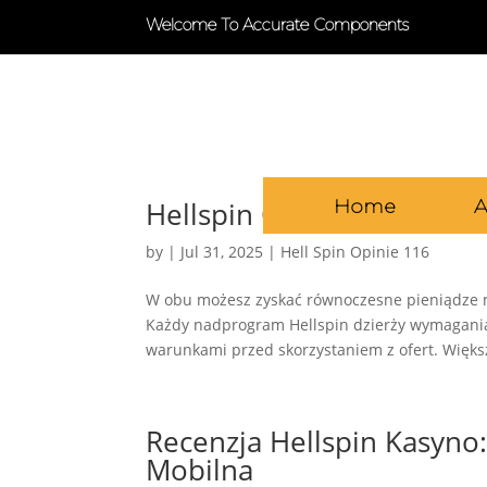
Welcome To Accurate Components
Hellspin Casino Nadprogr
Home
A
by
|
Jul 31, 2025
|
Hell Spin Opinie 116
W obu możesz zyskać równoczesne pieniądze n
Każdy nadprogram Hellspin dzierży wymagania
warunkami przed skorzystaniem z ofert. Więks
Recenzja Hellspin Kasyno
Mobilna