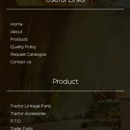
Home
About
Products
Quality Policy
Request Catalogue
Contact Us
Product
Tractor Linkage Parts
Tractor Accessories
P.T.O
Trailer Parts