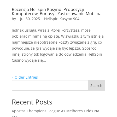
Recenzja Hellspin Kasyno: Propozycji
Komputerów, Bonusy I Zastosowanie Mobilna
by
|
Jul 30, 2025
|
Hellspin Kasyno 904
Jednak usługa, wraz z której korzystasz, może
pobierać minimalną opłatę. W związku z tym istnieją
najmniejsze niepotrzebne koszty związane z grą, co
powoduje, że gra wydaje się być lepsza. Spośród
innej strony tok logowania do odwiedzenia HellSpin
Casino wydaje się...
« Older Entries
Search
Recent Posts
Apostas Champions League As Melhores Odds Na
Kto