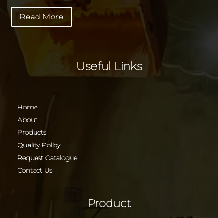
Read More
Useful Links
Home
About
Products
Quality Policy
Request Catalogue
Contact Us
Product