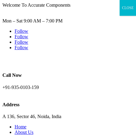
Welcome To Accurate Components
CLOSE
Mon – Sat 9:00 AM – 7:00 PM
Follow
Follow
Follow
Follow
Call Now
+91-935-0103-159
Address
A 136, Sector 46, Noida, India
Home
About Us