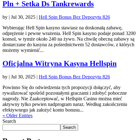
Pln + Setka Ds Tankrewards
by
|
Jul 30, 2025
|
Hell Spin Bonus Bez Depozytu 826
Wybierając Hell Spin kasyno stawiasz na doskonałą zabawę,
odprężenie i pewne wrażenia. Hell Spin kasyno podaje ponad 3200
konsol, w tymże około 240 na żywo. Na chwilę obecną zabawy są
dostarczane do kasyna za pośrednictwem 52 dostawców, z których
możemy wymienić...
Oficjalna Witryna Kasyna Hellspin
by
|
Jul 30, 2025
|
Hell Spin Bonus Bez Depozytu 826
Powinno Się do odwiedzenia tych propozycji dołączyć, aby
rywalizować spośród pozostałymi graczami i zdobyć poboczne
nagrody. Nie Zaakceptować, w Hellspin Casino można mieć
aktywny tylko pewien nadprogram naraz. Według zakończeniu
efektywnego jak założyć konto bonusu...
« Older Entries
Search
Search