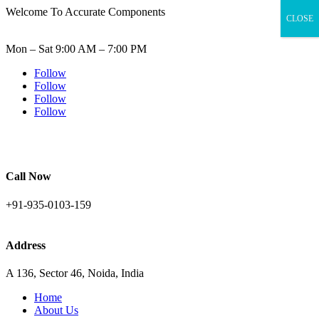
Welcome To Accurate Components
CLOSE
Mon – Sat 9:00 AM – 7:00 PM
Follow
Follow
Follow
Follow
Call Now
+91-935-0103-159
Address
A 136, Sector 46, Noida, India
Home
About Us