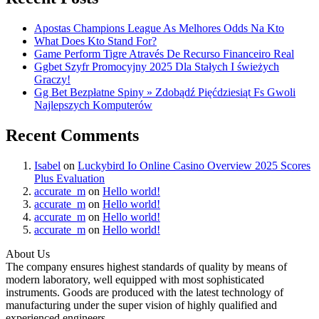
Apostas Champions League As Melhores Odds Na Kto
What Does Kto Stand For?
Game Perform Tigre Através De Recurso Financeiro Real
Ggbet Szyfr Promocyjny 2025 Dla Stałych I świeżych
Graczy!
Gg Bet Bezpłatne Spiny » Zdobądź Pięćdziesiąt Fs Gwoli
Najlepszych Komputerów
Recent Comments
Isabel
on
Luckybird Io Online Casino Overview 2025 Scores
Plus Evaluation
accurate_m
on
Hello world!
accurate_m
on
Hello world!
accurate_m
on
Hello world!
accurate_m
on
Hello world!
About Us
The company ensures highest standards of quality by means of
modern laboratory, well equipped with most sophisticated
instruments. Goods are produced with the latest technology of
manufacturing under the super vision of highly qualified and
experienced engineers.