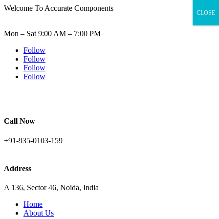
Welcome To Accurate Components
CLOSE
Mon – Sat 9:00 AM – 7:00 PM
Follow
Follow
Follow
Follow
Call Now
+91-935-0103-159
Address
A 136, Sector 46, Noida, India
Home
About Us