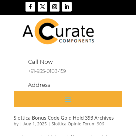
Call Now
+91-935-0103-159
Address
A 136, Sector 46, Noida, India
Slottica Bonus Code Gold Hold 393 Archives
by
|
Aug 1, 2025
|
Slottica Opinie Forum 906