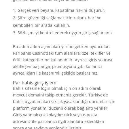
Gerçek veri beyanı, kapatılma riskini düşürür.
Şifre güvenliği sağlamak için rakam, harf ve
sembolleri bir arada kullanın.
Sözleşmeyi kontrol ederek uygun giriş sağlarsınız.
Bu adım adım aşamaları yerine getiren oyuncular,
Paribahis Casino’daki tüm alanlara, özel teklifler ve
ödül kategorilerine kullanabilir. Ayrıca, giriş sonrası
aktifleşen başlangıç promosyonu gibi kullanıcı
ayrıcalıkları ile kazanımlı şekilde başlarsınız.
Paribahis giriş işlemi
Bahis sitesine login olmak için ön adım olarak
mevcut domaini takip etmeniz gerekir. Türkiye’de
bahis uygulamaları sık sık yasaklandığı durumlar için
platform yönetimi düzenli olarak bağlantı yeniler.
Giriş yapmak çok kolaydır: nick veya e-posta
adresiniz ile parolanızı ilgili alanlara ekledikten
sonra ana sayfaya yönlendirilirsiniz.