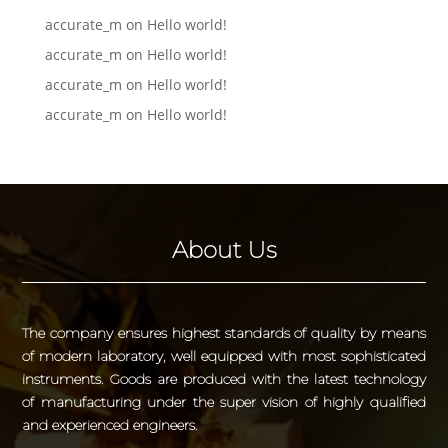
accurate_m
on
Hello world!
accurate_m
on
Hello world!
accurate_m
on
Hello world!
accurate_m
on
Hello world!
About Us
The company ensures highest standards of quality by means
of modern laboratory, well equipped with most sophisticated
instruments. Goods are produced with the latest technology
of manufacturing under the super vision of highly qualified
and experienced engineers.