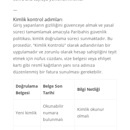
—
Kimlik kontrol adımları
Giriş yapanların gizliliğini güvenceye almak ve yasal
süreci tamamlamak amacıyla Paribahis güvenlik
politikası, kimlik doğrulama süreci sunmaktadır. Bu
prosedür, “Kimlik Kontrolü” olarak adlandırılan bir
uygulamadır ve zorunlu olarak hesap sahipliğini teyit
etmek için nüfus cüzdanı, vize belgesi veya ehliyet
kartı gibi resmî kağıtların yanı sıra adınıza
düzenlenmiş bir fatura sunulması gerekebilir.
Doğrulama
Belge Son
Bilgi Netliği
Belgesi
Tarihi
Okunabilir
Kimlik okunur
Yeni kimlik
numara
olmalı
bulunmalı