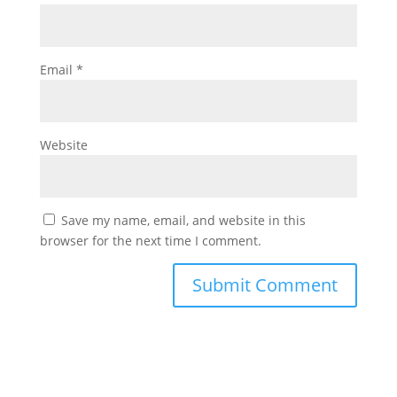
Email
*
Website
Save my name, email, and website in this
browser for the next time I comment.