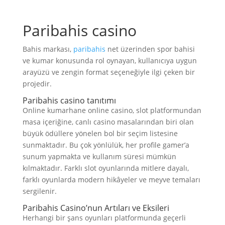
Paribahis casino
Bahis markası,
paribahis
net üzerinden spor bahisi
ve kumar konusunda rol oynayan, kullanıcıya uygun
arayüzü ve zengin format seçeneğiyle ilgi çeken bir
projedir.
Paribahis casino tanıtımı
Online kumarhane online casino, slot platformundan
masa içeriğine, canlı casino masalarından biri olan
büyük ödüllere yönelen bol bir seçim listesine
sunmaktadır. Bu çok yönlülük, her profile gamer’a
sunum yapmakta ve kullanım süresi mümkün
kılmaktadır. Farklı slot oyunlarında mitlere dayalı,
farklı oyunlarda modern hikâyeler ve meyve temaları
sergilenir.
Paribahis Casino’nun Artıları ve Eksileri
Herhangi bir şans oyunları platformunda geçerli