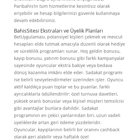
Paribahis’in tüm hizmetlerine kesintisiz olarak
erişebilir ve hesap bilgilerinizi güvenle kullanmaya
devam edebilirsiniz.
BahisSitesi Ekstraları ve Üyelik Planları
BetUygulaması, potansiyel kişileri çekmek ve mevcut
hesapları elde tutmak amacıyla düzenli olarak hediye
ve süreklilik programları sunar. Hoş geldin bonusu,
kayıp bonusu, yatırım bonusu gibi farklı kampanyalar
sayesinde oyuncular ekstra bakiye veya bedava
dönüş kazanma imkânı elde eder. Sadakat programı
ise belirli seviyelendirmeler üzerinden işler. Oyuncu
aktif kaldıkça puan toplar ve bu puanlar, farklı
ayrıcalıklarla ödüllendirilir: özel turnuva davetleri,
yüksek oranlı bonuslar veya kişisel müşteri temsilcisi
gibi avantajlar bunlara dahildir. Sadakat
programının en çekici yanlarından biri, uzun vadeli
üyeliklerde artan geri ödeme yüzdeleridir.
Oyuncular, kayıplarının belirli bir oranını cashback
olarak geri alabilir veya haftalık özel