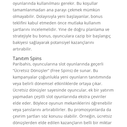
oyunlarında kullanılması gerekir. Bu koşullar
tamamlanmadan ana parayı çekmek mümkün
olmayabilir. Dolayısıyla yeni başlayanlar, bonus
teklifini kabul etmeden önce mutlaka kullanım
şartlarını incelemelidir. Yine de doğru planlama ve
stratejiyle bu bonus, oyunculara cazip bir başlangıç
bakiyesi sağlayarak potansiyel kazançlarını
artırabilir.
Tanıtım Spins
Paribahis, oyuncularına slot oyunlarında geçerli
“Ücretsiz Dönüşler” (Free Spins) de sunar. Bu
kampanyalar çoğunlukla yeni oyunların tanıtımında
veya belirli dönemsel etkinliklerde ortaya çıkar.
Ücretsiz dönüşler sayesinde oyuncular, ek bir yatırım
yapmadan çeşitli slot oyunlarında ekstra çeviriler
elde eder. Böylece oyunun mekaniklerini öğrenebilir
veya şanslarını artırabilirler. Bu promosyonlarda da
çevrim şartları söz konusu olabilir. Örneğin, ücretsiz
dönüşlerden elde edilen kazançların belli bir miktar