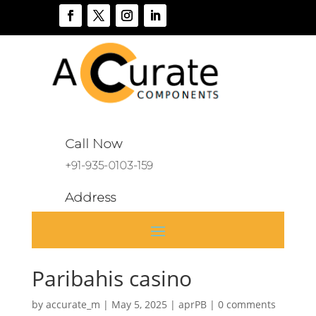
Call Now
+91-935-0103-159
Address
A 136, Sector 46, Noida, India
Paribahis casino
by
accurate_m
|
May 5, 2025
|
aprPB
|
0 comments