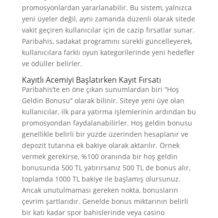
promosyonlardan yararlanabilir. Bu sistem, yalnızca
yeni üyeler değil, aynı zamanda düzenli olarak sitede
vakit geçiren kullanıcılar için de cazip fırsatlar sunar.
Paribahis, sadakat programını sürekli güncelleyerek,
kullanıcılara farklı oyun kategorilerinde yeni hedefler
ve ödüller belirler.
Kayıtlı Acemiyi Başlatırken Kayıt Fırsatı
Paribahis’te en öne çıkan sunumlardan biri “Hoş
Geldin Bonusu” olarak bilinir. Siteye yeni üye olan
kullanıcılar, ilk para yatırma işlemlerinin ardından bu
promosyondan faydalanabilirler. Hoş geldin bonusu
genellikle belirli bir yüzde üzerinden hesaplanır ve
depozit tutarına ek bakiye olarak aktarılır. Örnek
vermek gerekirse, %100 oranında bir hoş geldin
bonusunda 500 TL yatırırsanız 500 TL de bonus alır,
toplamda 1000 TL bakiye ile başlamış olursunuz.
Ancak unutulmaması gereken nokta, bonusların
çevrim şartlarıdır. Genelde bonus miktarının belirli
bir katı kadar spor bahislerinde veya casino