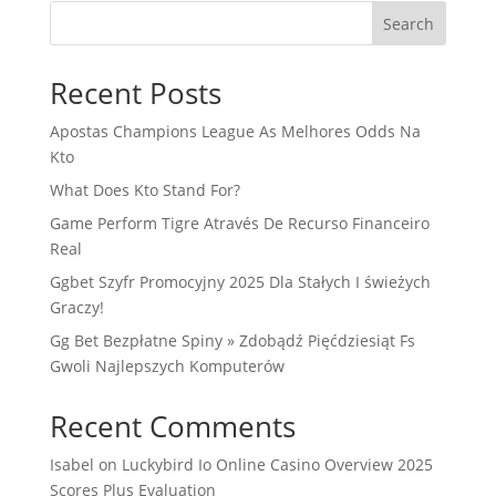
Search
Recent Posts
Apostas Champions League As Melhores Odds Na
Kto
What Does Kto Stand For?
Game Perform Tigre Através De Recurso Financeiro
Real
Ggbet Szyfr Promocyjny 2025 Dla Stałych I świeżych
Graczy!
Gg Bet Bezpłatne Spiny » Zdobądź Pięćdziesiąt Fs
Gwoli Najlepszych Komputerów
Recent Comments
Isabel
on
Luckybird Io Online Casino Overview 2025
Scores Plus Evaluation