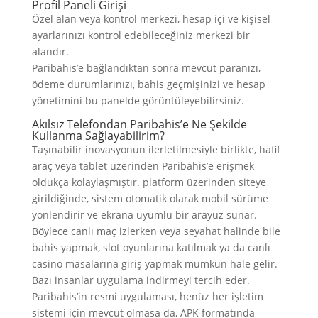
Profil Paneli Girişi
Özel alan veya kontrol merkezi, hesap içi ve kişisel
ayarlarınızı kontrol edebileceğiniz merkezi bir
alandır.
Paribahis’e bağlandıktan sonra mevcut paranızı,
ödeme durumlarınızı, bahis geçmişinizi ve hesap
yönetimini bu panelde görüntüleyebilirsiniz.
Akılsız Telefondan Paribahis’e Ne Şekilde
Kullanma Sağlayabilirim?
Taşınabilir inovasyonun ilerletilmesiyle birlikte, hafif
araç veya tablet üzerinden Paribahis’e erişmek
oldukça kolaylaşmıştır. platform üzerinden siteye
girildiğinde, sistem otomatik olarak mobil sürüme
yönlendirir ve ekrana uyumlu bir arayüz sunar.
Böylece canlı maç izlerken veya seyahat halinde bile
bahis yapmak, slot oyunlarına katılmak ya da canlı
casino masalarına giriş yapmak mümkün hale gelir.
Bazı insanlar uygulama indirmeyi tercih eder.
Paribahis’in resmi uygulaması, henüz her işletim
sistemi için mevcut olmasa da, APK formatında