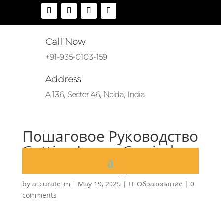
Call Now
+91-935-0103-159
Address
A 136, Sector 46, Noida, India
Пошаговое Руководство
Getting Issues Carried
Out Gtd Метода
by
accurate_m
|
May 19, 2025
|
IT Образование
|
0
comments