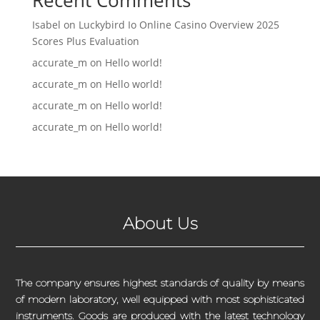
Isabel
on
Luckybird Io Online Casino Overview 2025
Scores Plus Evaluation
accurate_m
on
Hello world!
accurate_m
on
Hello world!
accurate_m
on
Hello world!
accurate_m
on
Hello world!
About Us
The company ensures highest standards of quality by means
of modern laboratory, well equipped with most sophisticated
instruments. Goods are produced with the latest technology