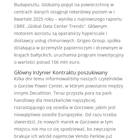
Budapesztu. Globalny popyt na powierzchnię w
centrach danych osiągnął rekordowy poziom w I
kwartale 2025 roku – wynika z najnowszego raportu
CBRE „Global Data Center Trends”. Głównym
motorem wzrostu są operatorzy hyperscale i
dostawcy usług chmurowych. Grigeo Group, spółka
działająca w przemyśle papierniczym i drzewnym w
krajach bałtyckich, uruchamia program inwestycyjny
o wartości ponad 106 mln euro.
Główny Inżynier Kontraktu poszukiwany
Kilka dni temu informowaliśmy naszych czytelników
o Gorzów Power Center, w którym powstanie między
innymi Decathlon. Teraz przyszła pora na park
handlowy dla mieszkańców najszybciej
rozrastającego się osiedla w Gorzowie, jakim jest
niewątpliwie osiedle Europejskie. Od razu trzeba
stwierdzić, że nowych marek w Gorzowie w tym
miejscu nie ma co się spodziewać, bo zwyczajnie
brakuje ich wśród najemców Vendo Parków już