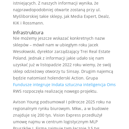
istniejących. Z naszych informacji wynika, że
najprawdopodobniej otwarte zostaną przy ul.
Myśliborskiej takie sklepy, jak Media Expert, Dealz,
KiK i Rossmann.
Infrastruktura
Nie możemy jeszcze wskazać konkretnych nazw
sklepów – mówił nam w ubiegłym roku Jacek
Wesołowski, dyrektor zarządzający Trei Real Estate
Poland. Jednak z informacji jakie udało się nam
uzyskać już w listopadzie 2022 roku wiemy, że swój
sklep odzieżowy otworzy tu Sinsay. Drugim najemcą
będzie natomiast holenderski Action. Grupa
Fundusze integruje Indata sztuczna inteligencja Oms
RWS rozpoczęła realizację nowego projektu.
Avison Young podsumował I półrocze 2025 roku na
regionalnym rynku biurowym. Mkw., a w budowie
znajduje się 200 tys. Vision Express przedłużył
umowę najmu w centrum logistycznym MLP
Pruszków I. Firma zajmuje tam łącznie 3,5 tys.