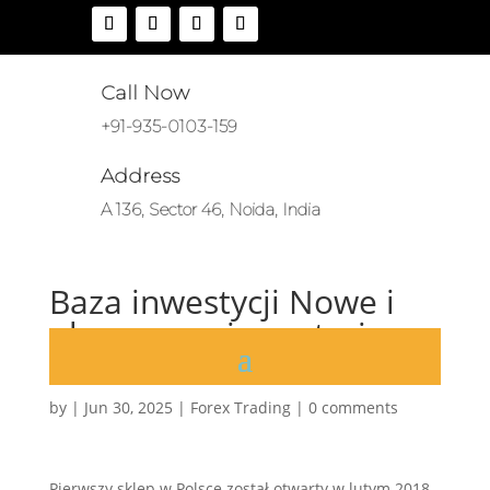
Call Now
+91-935-0103-159
Address
A 136, Sector 46, Noida, India
Baza inwestycji Nowe i
planowane inwestycje
budowlane INFO-INWEST
by
|
Jun 30, 2025
|
Forex Trading
|
0 comments
Pierwszy sklep w Polsce został otwarty w lutym 2018