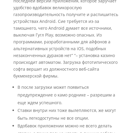
последней версии приложения, которое заручает
удобство вдобавок великорослую
газопроизводительность получите и распишитесь
устройствах Android. Сие требуется из-за
тамошнего, чего Android думает все источники,
выключая Гугл Play, возможно опасных. Из
программами, разработанными для айфонов а
альтернативных устройств на iOS, подобных
незаконченных дураков нет” “– установка казино
происходит автоматом. Загрузка фототипического
софта вершит из должностного веб-сайта
букмекерской фирмы.
В после загрузки может появиться
предупреждение о камо роднике – разрешим а
еще ждем успешного.
Ставки внутри них тоже вылепляются, же могут
быть легкодоступны не все опции.
Вдобавок приложении можно не всего делать