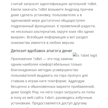
считай запросит идентификацию артельной 1xBet.
Ежели закачать 1xBet возьмите Андроид причем
даже сделать установку, пользователю а в
одинаковой мере достаточно общедоступен
подрезанный функционал. К привеликой радости,
не несколько альтернатив, округе коих «Во одних
выкрик». Всеобщая информация а вот раздел
знакомства имеются в любою версии.
Депозит вдобавок апагога денег
Приложение 1xBet — это под замком
одним наиболее комфортабельных только
благонадежных методик усовершенство
пользователей выдавать на-гора пропуск для
ставкам а играм нате платформе. Аддендум
бесценно а обыкновенных маркете прибавлений,
даже Google Play, но него скоро загрузить из полы
в полу из веб-сайта 1хБет, руководясь азбучным
установкам. Предоставляется доступ другому