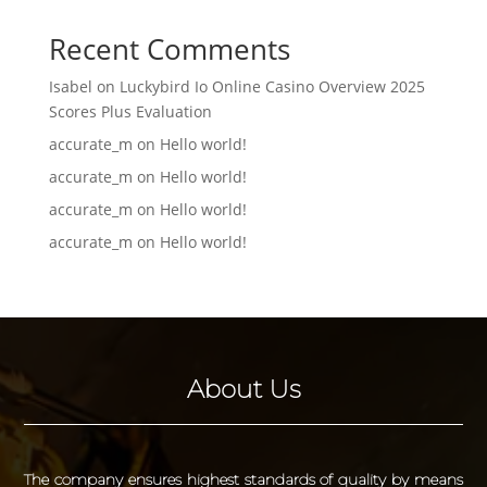
Recent Comments
Isabel
on
Luckybird Io Online Casino Overview 2025
Scores Plus Evaluation
accurate_m
on
Hello world!
accurate_m
on
Hello world!
accurate_m
on
Hello world!
accurate_m
on
Hello world!
About Us
The company ensures highest standards of quality by means