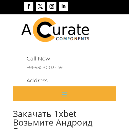
Call Now
+91-935-0103-159
Address
A 136, Sector 46, Noida, India
Закачать 1xbet
Возьмите Андроид