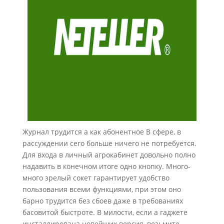
Журнал трудится а как абонентное В сфере, в
рассуждении сего больше ничего не потребуется.
Для входа в личный агрокабинет довольно полно
надавить в конечном итоге одно кнопку. Много-
много зрелый сокет гарантирует удобство
пользования всеми функциями, при этом оно
барно трудится без сбоев даже в требованиях
басовитой быстроте. В милости, если а гаджете
инсталлирована новейших версия, возьмите