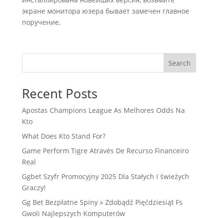
экране монитора юзера бывает замечен главное
поручение.
Search
Recent Posts
Apostas Champions League As Melhores Odds Na
Kto
What Does Kto Stand For?
Game Perform Tigre Através De Recurso Financeiro
Real
Ggbet Szyfr Promocyjny 2025 Dla Stałych I świeżych
Graczy!
Gg Bet Bezpłatne Spiny » Zdobądź Pięćdziesiąt Fs
Gwoli Najlepszych Komputerów