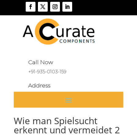
Call Now
+91-935-0103-159
Address
A 136, Sector 46, Noida, India
Wie man Spielsucht
erkennt und vermeidet 2