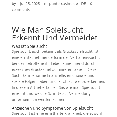
by
|
Jul 25, 2025
|
mrpuntercasino.de - DE
|
0
comments
Wie Man Spielsucht
Erkennt Und Vermeidet
Was ist Spielsucht?
Spielsucht, auch bekannt als Glücksspielsucht, ist
eine ernstzunehmende form der Verhaltenssucht,
bei der Betroffene ihr Leben zunehmend durch
exzessives Glücksspiel dominieren lassen. Diese
Sucht kann enorme finanzielle, emotionale und
soziale Folgen haben und ist oft schwer zu erkennen.
In diesem Artikel erfahren Sie, wie man Spielsucht
erkennt und welche Schritte zur Vermeidung
unternommen werden können.
Anzeichen und Symptome von Spielsucht
Spielsucht ist eine ernsthafte Krankheit, die sowohl