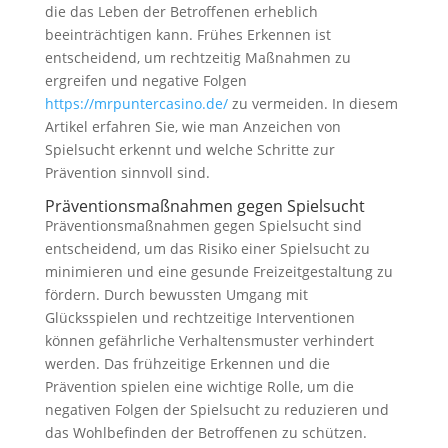
die das Leben der Betroffenen erheblich
beeinträchtigen kann. Frühes Erkennen ist
entscheidend, um rechtzeitig Maßnahmen zu
ergreifen und negative Folgen
https://mrpuntercasino.de/
zu vermeiden. In diesem
Artikel erfahren Sie, wie man Anzeichen von
Spielsucht erkennt und welche Schritte zur
Prävention sinnvoll sind.
Präventionsmaßnahmen gegen Spielsucht
Präventionsmaßnahmen gegen Spielsucht sind
entscheidend, um das Risiko einer Spielsucht zu
minimieren und eine gesunde Freizeitgestaltung zu
fördern. Durch bewussten Umgang mit
Glücksspielen und rechtzeitige Interventionen
können gefährliche Verhaltensmuster verhindert
werden. Das frühzeitige Erkennen und die
Prävention spielen eine wichtige Rolle, um die
negativen Folgen der Spielsucht zu reduzieren und
das Wohlbefinden der Betroffenen zu schützen.