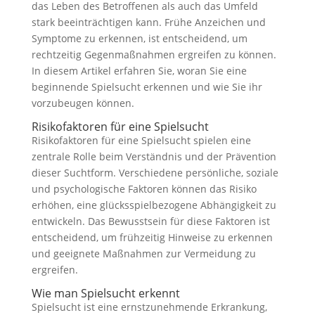
das Leben des Betroffenen als auch das Umfeld
stark beeinträchtigen kann. Frühe Anzeichen und
Symptome zu erkennen, ist entscheidend, um
rechtzeitig Gegenmaßnahmen ergreifen zu können.
In diesem Artikel erfahren Sie, woran Sie eine
beginnende Spielsucht erkennen und wie Sie ihr
vorzubeugen können.
Risikofaktoren für eine Spielsucht
Risikofaktoren für eine Spielsucht spielen eine
zentrale Rolle beim Verständnis und der Prävention
dieser Suchtform. Verschiedene persönliche, soziale
und psychologische Faktoren können das Risiko
erhöhen, eine glücksspielbezogene Abhängigkeit zu
entwickeln. Das Bewusstsein für diese Faktoren ist
entscheidend, um frühzeitig Hinweise zu erkennen
und geeignete Maßnahmen zur Vermeidung zu
ergreifen.
Wie man Spielsucht erkennt
Spielsucht ist eine ernstzunehmende Erkrankung,