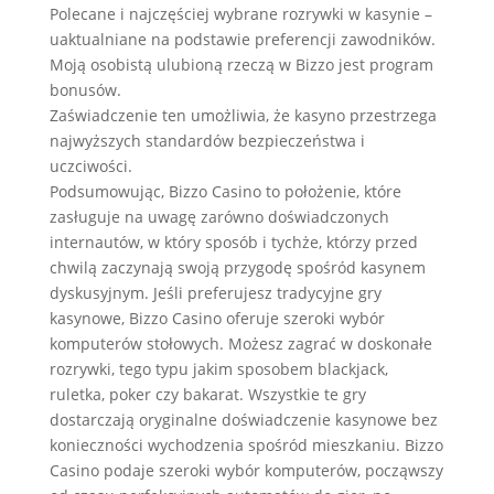
Polecane i najczęściej wybrane rozrywki w kasynie –
uaktualniane na podstawie preferencji zawodników.
Moją osobistą ulubioną rzeczą w Bizzo jest program
bonusów.
Zaświadczenie ten umożliwia, że kasyno przestrzega
najwyższych standardów bezpieczeństwa i
uczciwości.
Podsumowując, Bizzo Casino to położenie, które
zasługuje na uwagę zarówno doświadczonych
internautów, w który sposób i tychże, którzy przed
chwilą zaczynają swoją przygodę spośród kasynem
dyskusyjnym. Jeśli preferujesz tradycyjne gry
kasynowe, Bizzo Casino oferuje szeroki wybór
komputerów stołowych. Możesz zagrać w doskonałe
rozrywki, tego typu jakim sposobem blackjack,
ruletka, poker czy bakarat. Wszystkie te gry
dostarczają oryginalne doświadczenie kasynowe bez
konieczności wychodzenia spośród mieszkaniu. Bizzo
Casino podaje szeroki wybór komputerów, począwszy