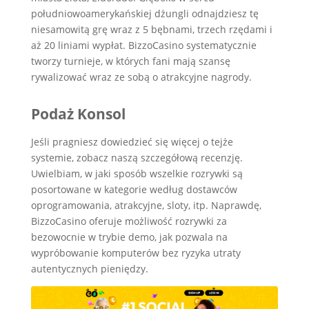
południowoamerykańskiej dżungli odnajdziesz tę
niesamowitą grę wraz z 5 bębnami, trzech rzędami i
aż 20 liniami wypłat. BizzoCasino systematycznie
tworzy turnieje, w których fani mają szansę
rywalizować wraz ze sobą o atrakcyjne nagrody.
Podaż Konsol
Jeśli pragniesz dowiedzieć się więcej o tejże
systemie, zobacz naszą szczegółową recenzję.
Uwielbiam, w jaki sposób wszelkie rozrywki są
posortowane w kategorie według dostawców
oprogramowania, atrakcyjne, sloty, itp. Naprawdę,
BizzoCasino oferuje możliwość rozrywki za
bezowocnie w trybie demo, jak pozwala na
wypróbowanie komputerów bez ryzyka utraty
autentycznych pieniędzy.