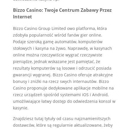
Bizzo Casino: Twoje Centrum Zabawy Przez
Internet
Bizzo Casino Group Limited owo platforma, która
zdobyła popularność wśród fanów gier online.
Podaje szeroką gamę automatów, komputerów
stołowych i kasyna na żywo. Naprawdę, w kasynach
online można rzeczywiście wygrać rzeczywiste
pieniądze, jednak wskazane jest pamiętać, że
rezultaty komputerów są losowe i odrzucić posiada
gwarancji wygranej. Bizzo Casino oferuje atrakcyjne
bonusy i zniżki na rzecz swych internautów. Bizzo
Casino proponuje dedykowane aplikacje mobilne na
rzecz urządzeń spośród systemami iOS i Android,
umożliwiające łatwy dostęp do odwiedzenia konsol w
kasynie.
Znajdziesz tutaj tytuły od czasu najznamienitszych
dostawców, które są regularnie aktualizowane, żeby