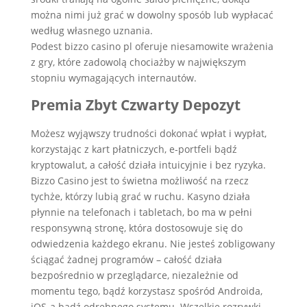
można nimi już grać w dowolny sposób lub wypłacać
według własnego uznania.
Podest bizzo casino pl oferuje niesamowite wrażenia
z gry, które zadowolą chociażby w największym
stopniu wymagających internautów.
Premia Zbyt Czwarty Depozyt
Możesz wyjąwszy trudności dokonać wpłat i wypłat,
korzystając z kart płatniczych, e-portfeli bądź
kryptowalut, a całość działa intuicyjnie i bez ryzyka.
Bizzo Casino jest to świetna możliwość na rzecz
tychże, którzy lubią grać w ruchu. Kasyno działa
płynnie na telefonach i tabletach, bo ma w pełni
responsywną stronę, która dostosowuje się do
odwiedzenia każdego ekranu. Nie jesteś zobligowany
ściągać żadnej programów – całość działa
bezpośrednio w przeglądarce, niezależnie od
momentu tego, bądź korzystasz spośród Androida,
iOS-a bądź odrębnego systemu. Wszelkie rozrywki