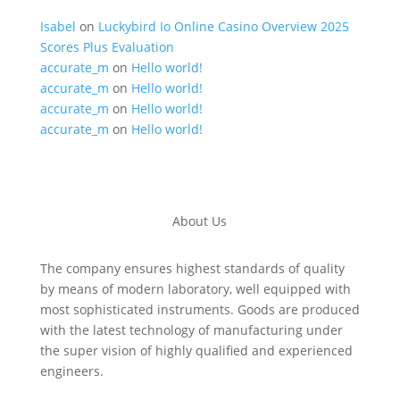
Isabel
on
Luckybird Io Online Casino Overview 2025
Scores Plus Evaluation
accurate_m
on
Hello world!
accurate_m
on
Hello world!
accurate_m
on
Hello world!
accurate_m
on
Hello world!
About Us
The company ensures highest standards of quality
by means of modern laboratory, well equipped with
most sophisticated instruments. Goods are produced
with the latest technology of manufacturing under
the super vision of highly qualified and experienced
engineers.