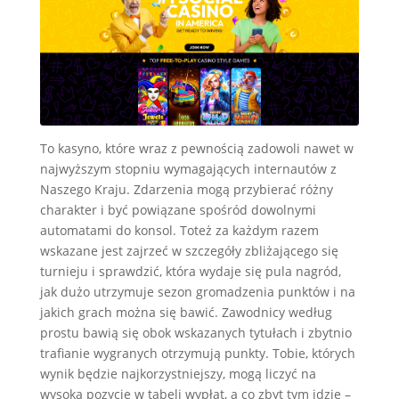
To kasyno, które wraz z pewnością zadowoli nawet w
najwyższym stopniu wymagających internautów z
Naszego Kraju. Zdarzenia mogą przybierać różny
charakter i być powiązane spośród dowolnymi
automatami do konsol. Toteż za każdym razem
wskazane jest zajrzeć w szczegóły zbliżającego się
turnieju i sprawdzić, która wydaje się pula nagród,
jak dużo utrzymuje sezon gromadzenia punktów i na
jakich grach można się bawić. Zawodnicy według
prostu bawią się obok wskazanych tytułach i zbytnio
trafianie wygranych otrzymują punkty. Tobie, których
wynik będzie najkorzystniejszy, mogą liczyć na
wysoką pozycję w tabeli wypłat, a co zbyt tym idzie –