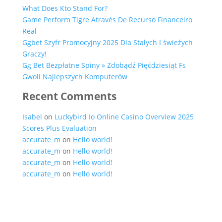
What Does Kto Stand For?
Game Perform Tigre Através De Recurso Financeiro
Real
Ggbet Szyfr Promocyjny 2025 Dla Stałych I świeżych
Graczy!
Gg Bet Bezpłatne Spiny » Zdobądź Pięćdziesiąt Fs
Gwoli Najlepszych Komputerów
Recent Comments
Isabel
on
Luckybird Io Online Casino Overview 2025
Scores Plus Evaluation
accurate_m
on
Hello world!
accurate_m
on
Hello world!
accurate_m
on
Hello world!
accurate_m
on
Hello world!