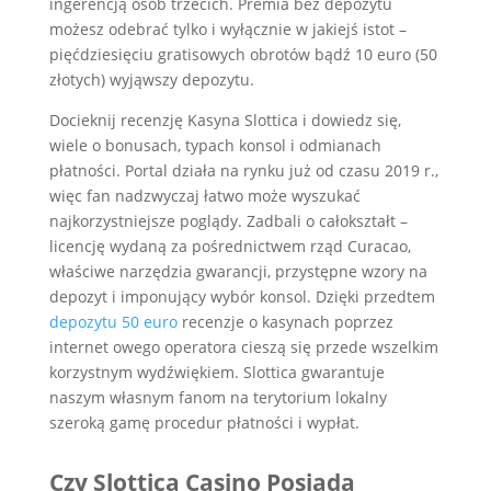
ingerencją osób trzecich. Premia bez depozytu
możesz odebrać tylko i wyłącznie w jakiejś istot –
pięćdziesięciu gratisowych obrotów bądź 10 euro (50
złotych) wyjąwszy depozytu.
Docieknij recenzję Kasyna Slottica i dowiedz się,
wiele o bonusach, typach konsol i odmianach
płatności. Portal działa na rynku już od czasu 2019 r.,
więc fan nadzwyczaj łatwo może wyszukać
najkorzystniejsze poglądy. Zadbali o całokształt –
licencję wydaną za pośrednictwem rząd Curacao,
właściwe narzędzia gwarancji, przystępne wzory na
depozyt i imponujący wybór konsol. Dzięki przedtem
depozytu 50 euro
recenzje o kasynach poprzez
internet owego operatora cieszą się przede wszelkim
korzystnym wydźwiękiem. Slottica gwarantuje
naszym własnym fanom na terytorium lokalny
szeroką gamę procedur płatności i wypłat.
Czy Slottica Casino Posiada