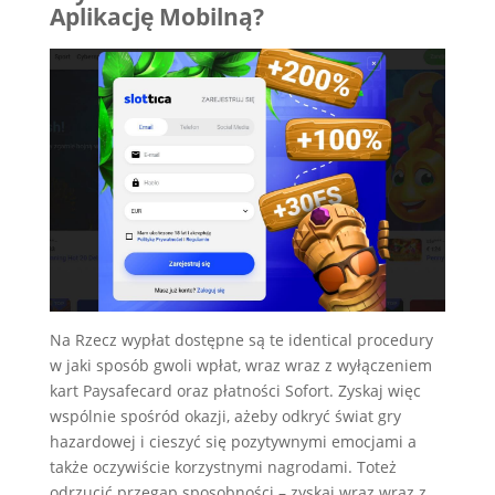
Aplikację Mobilną?
Na Rzecz wypłat dostępne są te identical procedury
w jaki sposób gwoli wpłat, wraz wraz z wyłączeniem
kart Paysafecard oraz płatności Sofort. Zyskaj więc
wspólnie spośród okazji, ażeby odkryć świat gry
hazardowej i cieszyć się pozytywnymi emocjami a
także oczywiście korzystnymi nagrodami. Toteż
odrzucić przegap sposobności – zyskaj wraz wraz z