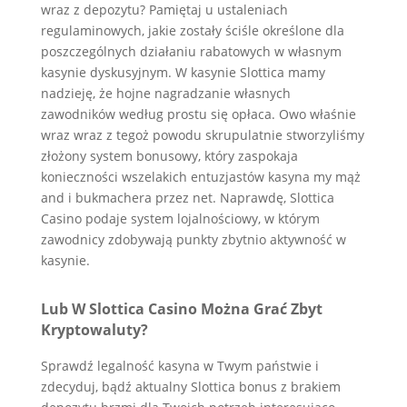
wraz z depozytu? Pamiętaj u ustaleniach
regulaminowych, jakie zostały ściśle określone dla
poszczególnych działaniu rabatowych w własnym
kasynie dyskusyjnym. W kasynie Slottica mamy
nadzieję, że hojne nagradzanie własnych
zawodników według prostu się opłaca. Owo właśnie
wraz wraz z tegoż powodu skrupulatnie stworzyliśmy
złożony system bonusowy, który zaspokaja
konieczności wszelakich entuzjastów kasyna my mąż
and i bukmachera przez net. Naprawdę, Slottica
Casino podaje system lojalnościowy, w którym
zawodnicy zdobywają punkty zbytnio aktywność w
kasynie.
Lub W Slottica Casino Można Grać Zbyt
Kryptowaluty?
Sprawdź legalność kasyna w Twym państwie i
zdecyduj, bądź aktualny Slottica bonus z brakiem