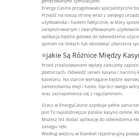
generowanymi symulacjami.
Energy Casino przygotowało specjalistyczne b
Przejdź na naszą stronę wraz z swojego urząd
użytkownika i hasłem faktycznie, w który sposó
zarejestrowanym i zweryfikowanym użytkownik
aplikacja będzie gotowa do odwiedzenia użycia
spinom na slotach lub obstawiać zdarzenia sp
⭐jakie Są Różnice Między Ka
Przed zrealizowaniem wpłaty zalecamy zapozna
płatniczych. Odwiedź serwis kasyna i naciśnij 
kasetonu. Na starcie wymagane będzie wprow
zamieszkamia mejl i hasła. Oprócz owego witry
oraz zaznajomienia się z regulaminem.
Gracz w EnergyCasino uzyskuje pełne zanurzeni
Jest To najistotniejsze polskie kasyno online,
Możesz też dodać aplikację do odwiedzenia ek
zasięgu ręki.
Według wejściu w blankiet rejestracyjny podaj