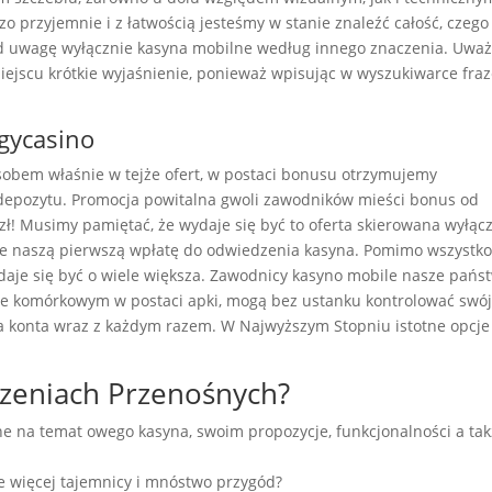
o przyjemnie i z łatwością jesteśmy w stanie znaleźć całość, czego
pod uwagę wyłącznie kasyna mobilne według innego znaczenia. Uwa
iejscu krótkie wyjaśnienie, ponieważ wpisując w wyszukiwarce fra
gycasino
osobem właśnie w tejże ofert, w postaci bonusu otrzymujemy
depozytu. Promocja powitalna gwoli zawodników mieści bonus od
zł! Musimy pamiętać, że wydaje się być to oferta skierowana wyłąc
ie naszą pierwszą wpłatę do odwiedzenia kasyna. Pomimo wszystko
je się być o wiele większa. Zawodnicy kasyno mobile nasze pańs
ie komórkowym w postaci apki, mogą bez ustanku kontrolować swó
a konta wraz z każdym razem. W Najwyższym Stopniu istotne opcje
zeniach Przenośnych?
ne na temat owego kasyna, swoim propozycje, funkcjonalności a ta
ie więcej tajemnicy i mnóstwo przygód?