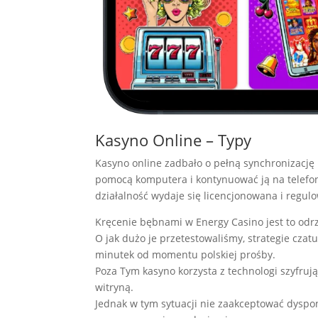
Kasyno Online – Typy
Kasyno online zadbało o pełną synchronizację
pomocą komputera i kontynuować ją na telefo
działalność wydaje się licencjonowana i regul
Kręcenie bębnami w Energy Casino jest to odrz
O jak dużo je przetestowaliśmy, strategie cza
minutek od momentu polskiej prośby.
Poza Tym kasyno korzysta z technologi szyfruj
witryną.
Jednak w tym sytuacji nie zaakceptować dysp