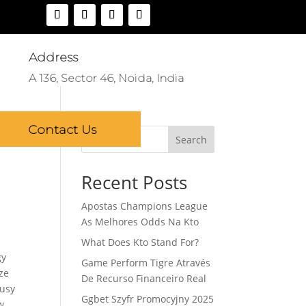
Address
A 136, Sector 46, Noida, India
Contact Us
Search
Recent Posts
Apostas Champions League
As Melhores Odds Na Kto
What Does Kto Stand For?
gy
Game Perform Tigre Através
ze
De Recurso Financeiro Real
usy
Ggbet Szyfr Promocyjny 2025
w