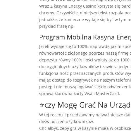
Wraz Z kasyna Energy Casino korzysta się bardz
chcemy. Oczywiście, niniejszy tekst rozpala 
jednakże, że konieczne wydaje się być w tym m
przykład frazę np.
Program Mobilna Kasyna Ener
Jeżeli wydaje się to 100%, naprawdę jakim sp
równowartość złożonego poprzez naszą firmę 
depozytu równy 100% ilości wpłaty aż do 1000 
do oryginalnych użytkowników i zawiera jedyn
funkcjonalność przeznaczanych produktów wyda
mając dostęp do rozgrywek na naszym telefon
postęp i nie muszą logować się do odwiedzeni
sprawa klarowna karty Visa i MasterCard.
⭐czy Mogę Grać Na Urząd
W tej recenzji przedstawimy najważniejsze da
doświadczeń użytkowników.
Chciałbyś, żeby gra w kasynie miała w osobiśc