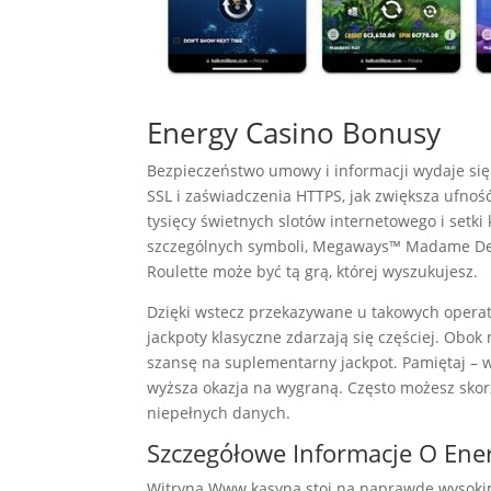
Energy Casino Bonusy
Bezpieczeństwo umowy i informacji wydaje si
SSL i zaświadczenia HTTPS, jak zwiększa ufnoś
tysięcy świetnych slotów internetowego i setk
szczególnych symboli, Megaways™ Madame Desti
Roulette może być tą grą, której wyszukujesz.
Dzięki wstecz przekazywane u takowych operat
jackpoty klasyczne zdarzają się częściej. Obok
szansę na suplementarny jackpot. Pamiętaj – 
wyższa okazja na wygraną. Często możesz skorz
niepełnych danych.
Szczegółowe Informacje O Ene
Witryna Www kasyna stoi na naprawdę wysokim