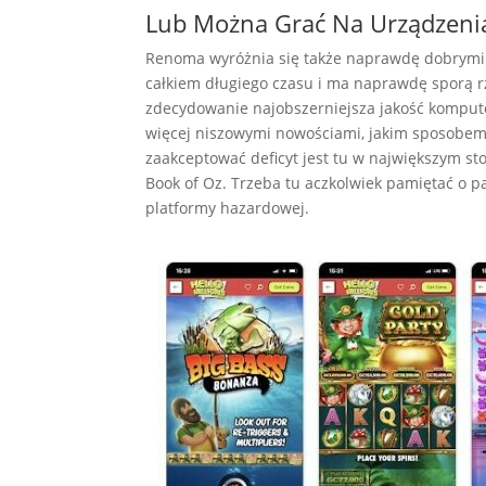
Lub Można Grać Na Urządzeni
Renoma wyróżnia się także naprawdę dobrymi o
całkiem długiego czasu i ma naprawdę sporą rz
zdecydowanie najobszerniejsza jakość kompute
więcej niszowymi nowościami, jakim sposobem F
zaakceptować deficyt jest tu w największym sto
Book of Oz. Trzeba tu aczkolwiek pamiętać o 
platformy hazardowej.