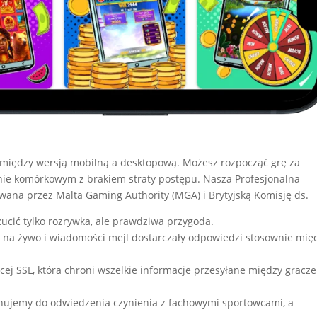
 między wersją mobilną a desktopową. Możesz rozpocząć grę za
nie komórkowym z brakiem straty postępu. Nasza Profesjonalna
owana przez Malta Gaming Authority (MGA) i Brytyjską Komisję ds.
ucić tylko rozrywka, ale prawdziwa przygoda.
tu na żywo i wiadomości mejl dostarczały odpowiedzi stosownie mię
ącej SSL, która chroni wszelkie informacje przesyłane między gracz
onujemy do odwiedzenia czynienia z fachowymi sportowcami, a