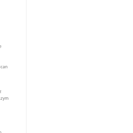
e
ican
z
aszym
m.