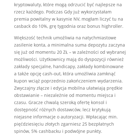
kryptowaluty, które mogą odrzucić być najlepsze na
rzecz każdego. Podczas Gdy już wykorzystałam
premia powitalny w kasynie NV, mogłam liczyć tu na
casback do 10%, grę tygodnia oraz bonus highroller.
Większość technik umożliwia na natychmiastowe
zasilenie konta, a minimalna suma depozytu zaczyna
się już od momentu 20 ZŁ – w zależności od wybranej
możliwości. Użytkownicy mają do dyspozycji również
zakłady specjalne, handicapy, zakłady kombinowane
a także opcję cash-out, która umożliwia zamknąć
kupon wciąż poprzednio zakończeniem wydarzenia.
Zwyczajny złącze i edycja mobilna ułatwiają prędkie
obstawianie – niezależnie od momentu miejsca i
czasu. Gracze chwalą szeroką ofertę konsol i
dostępność różnych dostawców, lecz krytykują
niejasne informacje o autoryzacji. Wpłacając min.
pięćdziesięciu złotych zgarniesz 25 bezpłatnych
spinów, 5% cashbacku i podwójne punkty.