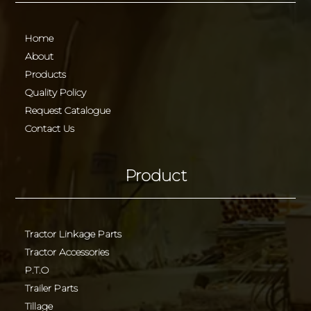
Home
About
Products
Quality Policy
Request Catalogue
Contact Us
Product
Tractor Linkage Parts
Tractor Accessories
P.T.O
Trailer Parts
Tillage