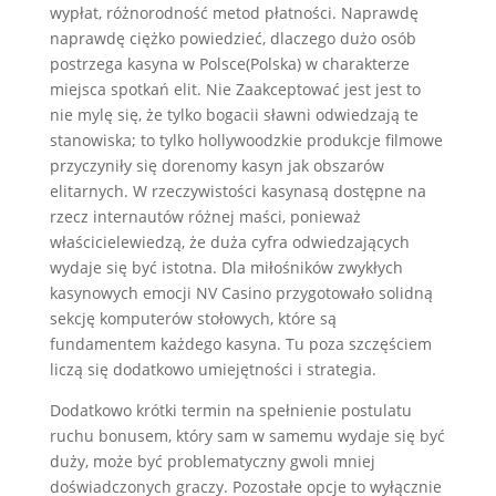
wypłat, różnorodność metod płatności. Naprawdę
naprawdę ciężko powiedzieć, dlaczego dużo osób
postrzega kasyna w Polsce(Polska) w charakterze
miejsca spotkań elit. Nie Zaakceptować jest jest to
nie mylę się, że tylko bogacii sławni odwiedzają te
stanowiska; to tylko hollywoodzkie produkcje filmowe
przyczyniły się dorenomy kasyn jak obszarów
elitarnych. W rzeczywistości kasynasą dostępne na
rzecz internautów różnej maści, ponieważ
właścicielewiedzą, że duża cyfra odwiedzających
wydaje się być istotna. Dla miłośników zwykłych
kasynowych emocji NV Casino przygotowało solidną
sekcję komputerów stołowych, które są
fundamentem każdego kasyna. Tu poza szczęściem
liczą się dodatkowo umiejętności i strategia.
Dodatkowo krótki termin na spełnienie postulatu
ruchu bonusem, który sam w samemu wydaje się być
duży, może być problematyczny gwoli mniej
doświadczonych graczy. Pozostałe opcje to wyłącznie