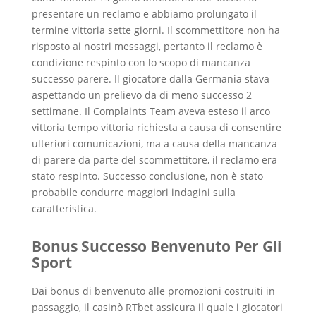
presentare un reclamo e abbiamo prolungato il
termine vittoria sette giorni. Il scommettitore non ha
risposto ai nostri messaggi, pertanto il reclamo è
condizione respinto con lo scopo di mancanza
successo parere. Il giocatore dalla Germania stava
aspettando un prelievo da di meno successo 2
settimane. Il Complaints Team aveva esteso il arco
vittoria tempo vittoria richiesta a causa di consentire
ulteriori comunicazioni, ma a causa della mancanza
di parere da parte del scommettitore, il reclamo era
stato respinto. Successo conclusione, non è stato
probabile condurre maggiori indagini sulla
caratteristica.
Bonus Successo Benvenuto Per Gli
Sport
Dai bonus di benvenuto alle promozioni costruiti in
passaggio, il casinò RTbet assicura il quale i giocatori