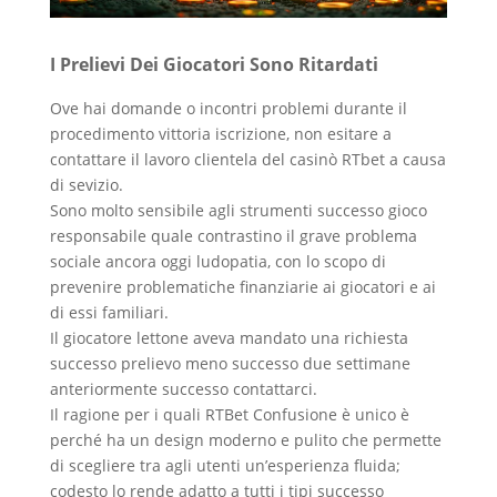
I Prelievi Dei Giocatori Sono Ritardati
Ove hai domande o incontri problemi durante il
procedimento vittoria iscrizione, non esitare a
contattare il lavoro clientela del casinò RTbet a causa
di sevizio.
Sono molto sensibile agli strumenti successo gioco
responsabile quale contrastino il grave problema
sociale ancora oggi ludopatia, con lo scopo di
prevenire problematiche finanziarie ai giocatori e ai
di essi familiari.
Il giocatore lettone aveva mandato una richiesta
successo prelievo meno successo due settimane
anteriormente successo contattarci.
Il ragione per i quali RTBet Confusione è unico è
perché ha un design moderno e pulito che permette
di scegliere tra agli utenti un’esperienza fluida;
codesto lo rende adatto a tutti i tipi successo