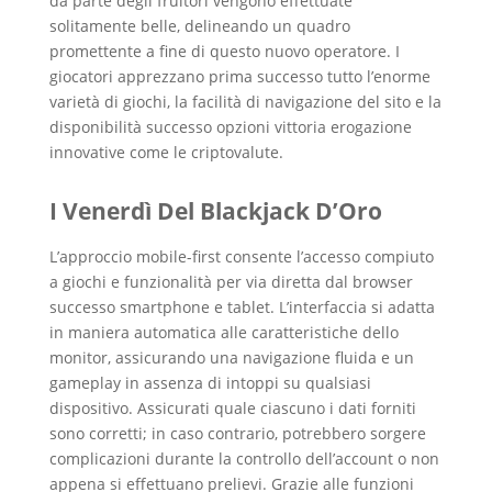
da parte degli fruitori vengono effettuate
solitamente belle, delineando un quadro
promettente a fine di questo nuovo operatore. I
giocatori apprezzano prima successo tutto l’enorme
varietà di giochi, la facilità di navigazione del sito e la
disponibilità successo opzioni vittoria erogazione
innovative come le criptovalute.
I Venerdì Del Blackjack D’Oro
L’approccio mobile-first consente l’accesso compiuto
a giochi e funzionalità per via diretta dal browser
successo smartphone e tablet. L’interfaccia si adatta
in maniera automatica alle caratteristiche dello
monitor, assicurando una navigazione fluida e un
gameplay in assenza di intoppi su qualsiasi
dispositivo. Assicurati quale ciascuno i dati forniti
sono corretti; in caso contrario, potrebbero sorgere
complicazioni durante la controllo dell’account o non
appena si effettuano prelievi. Grazie alle funzioni