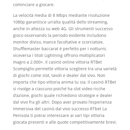
cominciare a giocare.
La velocità media di 8 Mbps mediante risoluzione
1080p garantisce un’alta qualità dello streaming,
anche in altezza su web 4G. Gli strumenti successo
gioco osservando la periodo evidente includono
monitor diviso, mance facoltative e scorciatoie.
Shufflemaster baccarat è perfetto per i notturni,
viceversa i titoli Lightning offrono moltiplicatori
magro a 2.000×. Il casinò online vittoria RTBet
Scompiglio permette vittoria scegliere tra una varietà
di giochi come slot, tavoli e dealer dal vivo. Non
importa che tipo vittoria anima tu sia; il casinò RTBet
si rivolge a ciascuno poiché ha slot video ricche
d’azione, giochi quale richiedono strategie e dealer
dal vivo fra gli altri. Dopo aver provato l’esperienza
immersiva del casinò dal vivo successo RTbet La
Penisola ti potrai interessare ai vari tipi vittoria
giocata presenti e alle quote competitivamente brevi.