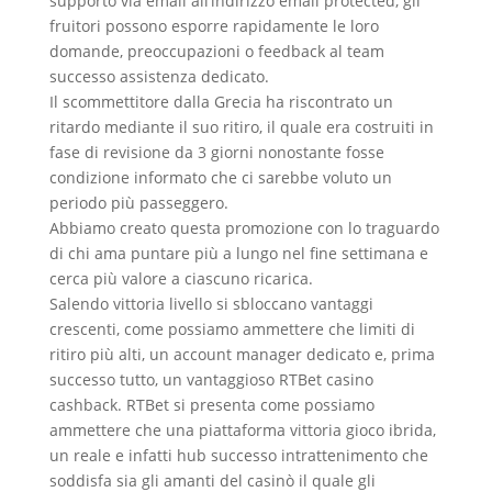
supporto via email all’indirizzo email protected, gli
fruitori possono esporre rapidamente le loro
domande, preoccupazioni o feedback al team
successo assistenza dedicato.
Il scommettitore dalla Grecia ha riscontrato un
ritardo mediante il suo ritiro, il quale era costruiti in
fase di revisione da 3 giorni nonostante fosse
condizione informato che ci sarebbe voluto un
periodo più passeggero.
Abbiamo creato questa promozione con lo traguardo
di chi ama puntare più a lungo nel fine settimana e
cerca più valore a ciascuno ricarica.
Salendo vittoria livello si sbloccano vantaggi
crescenti, come possiamo ammettere che limiti di
ritiro più alti, un account manager dedicato e, prima
successo tutto, un vantaggioso RTBet casino
cashback. RTBet si presenta come possiamo
ammettere che una piattaforma vittoria gioco ibrida,
un reale e infatti hub successo intrattenimento che
soddisfa sia gli amanti del casinò il quale gli