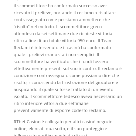
il scommettitore ha confermato successo aver
ricevuto il prelievo, portando il reclamo a risultare
contrassegnato come possiamo ammettere che
“risolto” nel metodo. Il scommettitore greco
attendeva da sei settimane due richieste vittoria
ritiro a fine di un totale vittoria 950 euro. Il Team
Reclami è intervenuto e il casinò ha confermato
quale i prelievi erano stati non semplici. Il
scommettitore ha verificato che i fondi fossero
effettivamente presenti sul suo incontro. Il reclamo è
condizione contrassegnato come possiamo dire che
risolto, riconoscendo la frustrazione del giocatore e
auspicando il quale si fosse trattato di un evento
isolato. Il scommettitore tedesco aveva necessario un
ritiro inferiore vittoria due settimane
preventivamente di esporre codesto reclamo.
RTbet Casino è collegato per altri casinò negozio
online, elencati qua sotto, e il suo punteggio è
influenzato positivamente da di essi.