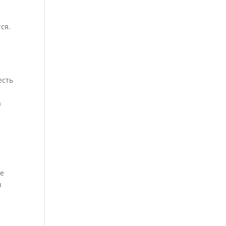
ся.
есть
а
не
ы