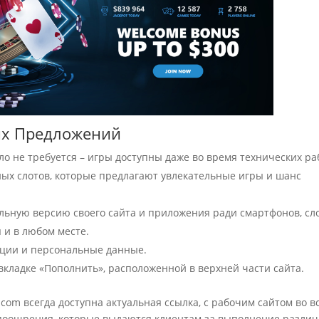
ых Предложений
ло не требуется – игры доступны даже во время технических ра
ных слотов, которые предлагают увлекательные игры и шанс
ильную версию своего сайта и приложения ради смартфонов, сл
 и в любом месте.
кции и персональные данные.
вкладке «Пополнить», расположенной в верхней части сайта.
.com всегда доступна актуальная ссылка, с рабочим сайтом во в
е поощрения, которые выдаются клиентам за выполнение разли