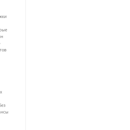
ржки
орые
йн
о
нтов
х
без
ансы