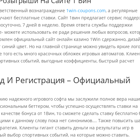
 Розыгрыши На Сайте 1 Вин
иветственный вознаграждение
1win-coupons.com
, а регулярные
учают бесплатные ставки. Сайт 1вин предлагает сервис подде
лосуточно, 7 дней в неделю. Время ответа службы поддержки
е- можете использовать ее ради решения любых вопросов, кот
формлен официальный сайт онлайн казино 1Win сдержанно, диза
 синий цвет. Но на главной странице можно увидеть яркие лог
ме того есть много красочных обложек игровых автоматов. Клие
портивных событий, выгодные коэффициенты, быстрый расчет
од И Регистрация – Официальный
нию надежного игрового софта мы заслужили полное вера наши
ссиональным беттером, чтобы успешно осуществлять ставки на
качестве бонуса от 1Вин, то сможете сделать ставку бесплатно 
ящими к данному слову пока нет синонимов…. Также повысить ш
атегия. Клиенты гигант ставить деньги на результаты игр в
ный выбор спортивных событий, на ко͏торые можно ставить.