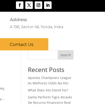
Address
A 136, Sector 46, Noida, India
Contact Us
Search
Recent Posts
Apostas Champions League
As Melhores Odds Na Kto
ку,
What Does Kto Stand For?
Game Perform Tigre Através
а –
De Recurso Financeiro Real