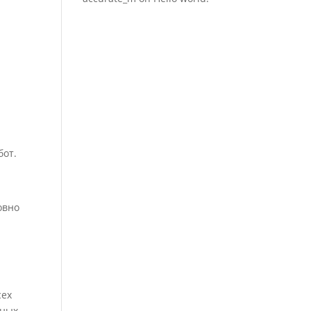
бот.
овно
сех
чных