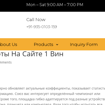
Mon – Sat 9:00 AM – 7:00 PM
Call Now
+91-935-0103-159
bout Us
Products
Inquiry Form
ты На Сайте 1 Вин
omments
ярно обновляет актуальные коэффициенты, показывает статисти
ормацию. Союз вас интересует определённый чемпионат или
Кроме того, площадка гибко адаптируется под разные устройств
она, планшета или компьютера. Ради того чтобы испытать все