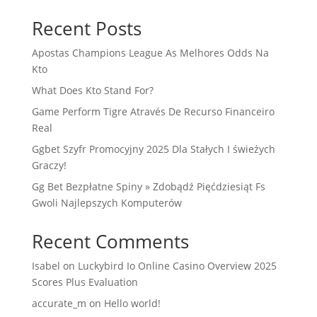
Recent Posts
Apostas Champions League As Melhores Odds Na
Kto
What Does Kto Stand For?
Game Perform Tigre Através De Recurso Financeiro
Real
Ggbet Szyfr Promocyjny 2025 Dla Stałych I świeżych
Graczy!
Gg Bet Bezpłatne Spiny » Zdobądź Pięćdziesiąt Fs
Gwoli Najlepszych Komputerów
Recent Comments
Isabel
on
Luckybird Io Online Casino Overview 2025
Scores Plus Evaluation
accurate_m
on
Hello world!