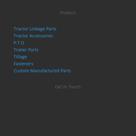
Product
Tractor Linkage Parts
Tractor Accessories
P.T.O
Trailer Parts
Tillage
Fasteners
Custom Manufactured Parts
Get In Touch