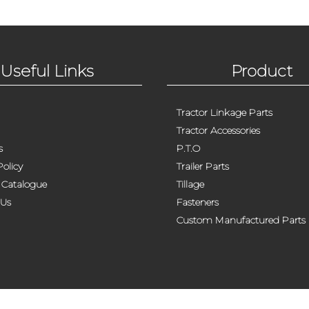
Useful Links
Product
Tractor Linkage Parts
Tractor Accessories
s
P.T.O
Policy
Trailer Parts
 Catalogue
Tillage
 Us
Fasteners
Custom Manufactured Parts