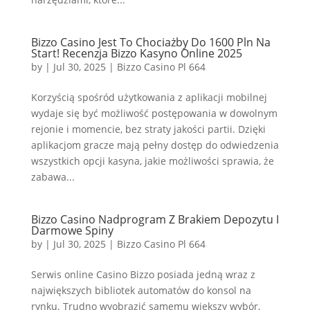
Bizzo Casino Jest To Chociażby Do 1600 Pln Na
Start! Recenzja Bizzo Kasyno Online 2025
by
|
Jul 30, 2025
|
Bizzo Casino Pl 664
Korzyścią spośród użytkowania z aplikacji mobilnej
wydaje się być możliwość postępowania w dowolnym
rejonie i momencie, bez straty jakości partii. Dzięki
aplikacjom gracze mają pełny dostęp do odwiedzenia
wszystkich opcji kasyna, jakie możliwości sprawia, że
zabawa...
Bizzo Casino Nadprogram Z Brakiem Depozytu I
Darmowe Spiny
by
|
Jul 30, 2025
|
Bizzo Casino Pl 664
Serwis online Casino Bizzo posiada jedną wraz z
największych bibliotek automatów do konsol na
rynku. Trudno wyobrazić samemu większy wybór,