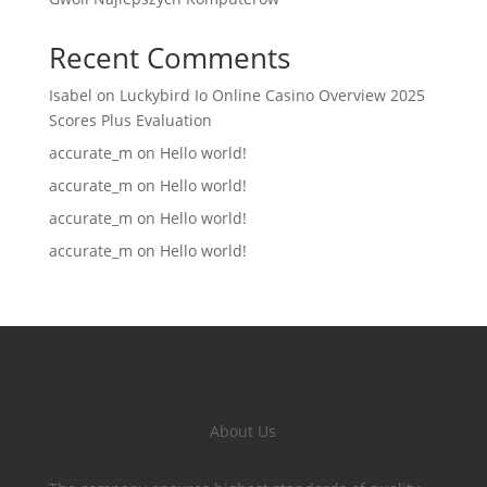
Recent Comments
Isabel
on
Luckybird Io Online Casino Overview 2025
Scores Plus Evaluation
accurate_m
on
Hello world!
accurate_m
on
Hello world!
accurate_m
on
Hello world!
accurate_m
on
Hello world!
About Us