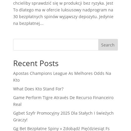
chcieliby sprawdzić się w produkcji bez ryzyka. Jest
To dlatego ma w ofercie luksusowy nadprogram na
30 bezpłatnych spinów wyjąwszy depozytu. Jedynie
na bezpłatnej...
Search
Recent Posts
Apostas Champions League As Melhores Odds Na
Kto
What Does Kto Stand For?
Game Perform Tigre Através De Recurso Financeiro
Real
Ggbet Szyfr Promocyjny 2025 Dla Stałych I świeżych
Graczy!
Gg Bet Bezpłatne Spiny » Zdobądź Pięćdziesiąt Fs