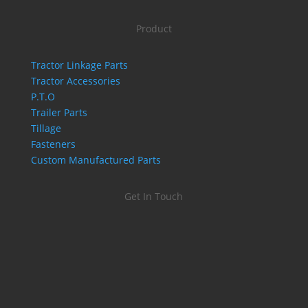
Product
Tractor Linkage Parts
Tractor Accessories
P.T.O
Trailer Parts
Tillage
Fasteners
Custom Manufactured Parts
Get In Touch