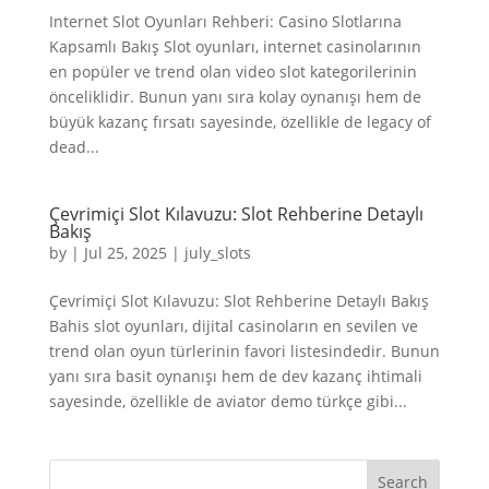
Internet Slot Oyunları Rehberi: Casino Slotlarına
Kapsamlı Bakış Slot oyunları, internet casinolarının
en popüler ve trend olan video slot kategorilerinin
önceliklidir. Bunun yanı sıra kolay oynanışı hem de
büyük kazanç fırsatı sayesinde, özellikle de legacy of
dead...
Çevrimiçi Slot Kılavuzu: Slot Rehberine Detaylı
Bakış
by
|
Jul 25, 2025
|
july_slots
Çevrimiçi Slot Kılavuzu: Slot Rehberine Detaylı Bakış
Bahis slot oyunları, dijital casinoların en sevilen ve
trend olan oyun türlerinin favori listesindedir. Bunun
yanı sıra basit oynanışı hem de dev kazanç ihtimali
sayesinde, özellikle de aviator demo türkçe gibi...
Search