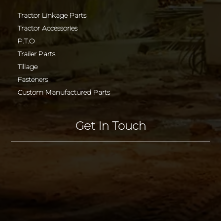
Tractor Linkage Parts
Tractor Accessories
P.T.O
Trailer Parts
Tillage
Fasteners
Custom Manufactured Parts
Get In Touch