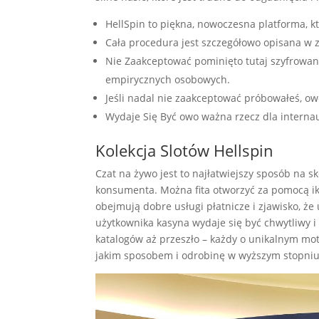
HellSpin to piękna, nowoczesna platforma, k
Cała procedura jest szczegółowo opisana w 
Nie Zaakceptować pominięto tutaj szyfrow
empirycznych osobowych.
Jeśli nadal nie zaakceptować próbowałeś, owo
Wydaje Się Być owo ważna rzecz dla internau
Kolekcja Slotów Hellspin
Czat na żywo jest to najłatwiejszy sposób na 
konsumenta. Można fita otworzyć za pomocą i
obejmują dobre usługi płatnicze i zjawisko, że
użytkownika kasyna wydaje się być chwytliwy i
katalogów aż przeszło – każdy o unikalnym mo
jakim sposobem i odrobinę w wyższym stopniu