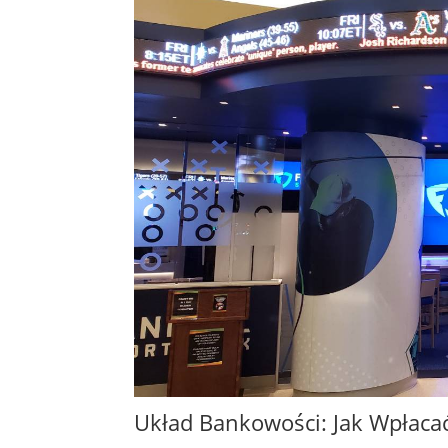
Układ Bankowości: Jak Wpłacać