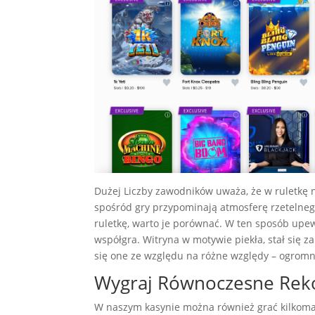
Dużej Liczby zawodników uważa, że w ruletkę 
spośród gry przypominają atmosferę rzetelnego
ruletkę, warto je porównać. W ten sposób upew
współgra. Witryna w motywie piekła, stał się
się one ze względu na różne względy – ogrom
Wygraj Równoczesne Rek
W naszym kasynie można również grać kilkoma