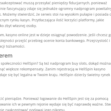
 zaakceptować muszą przesyłać pieniędzy fiducjarnych, ponieważ
lnie fascynujący zdaje się jednakże ogromny nadprogram powitaln
. Możemy stwierdzić, że serwis stoi na wysokim pułapie i posiada 
cnym rynku kasyn. Przytłaczająca ilość korzyści platformy, jakie
ko zbyt własnej osoby.
om, kasyno online jest w dzieje osiągnąć powodzenie. Jeśli chcesz g
lejności przejść przebieg ocenie konta bankowego. Przejrzystość i
cji tożsamości.
ierem
r społeczności HellSpin? Są też nadprogram buy slots, dokąd można
ąć większe rekompensaty. Zanim rejestracją w HellSpin kasyno
aje się być legalna w Twoim kraju. HellSpin dzierży świetny rynek
cić pieniądze. Ponieważ logowanie do HellSpin jest się za pomocą
wywanie ich w pewnym rejonie wydaje się być naprawdę ważne. Stw
i nie zaakceptować podawaj jego nikomu.