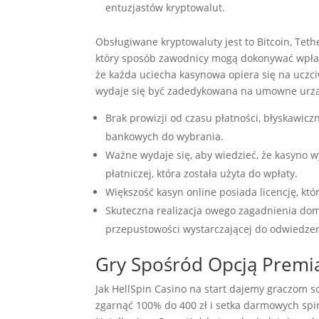
entuzjastów kryptowalut.
Obsługiwane kryptowaluty jest to Bitcoin, Teth
który sposób zawodnicy mogą dokonywać wpłat i
że każda uciecha kasynowa opiera się na uczc
wydaje się być zadedykowana na umowne urząd
Brak prowizji od czasu płatności, błyskawicz
bankowych do wybrania.
Ważne wydaje się, aby wiedzieć, że kasyno
płatniczej, która została użyta do wpłaty.
Większość kasyn online posiada licencję, kt
Skuteczna realizacja owego zagadnienia dom
przepustowości wystarczającej do odwiedzen
Gry Spośród Opcją Premi
Jak HellSpin Casino na start dajemy graczom s
zgarnąć 100% do 400 zł i setka darmowych spin