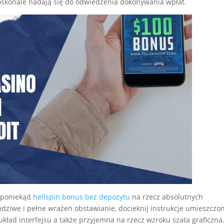
 doskonale nadają się do odwiedzenia dokonywania wpłat.
, poniekąd
hellspin bonus bez depozytu
na rzecz absolutnych
awdziwe i pełne wrażeń obstawianie, docieknij instrukcje umieszczo
układ interfejsu a także przyjemna na rzecz wzroku szata graficzna