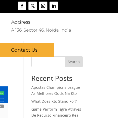
Address
A 136, Sector 46, Noida, India
Contact Us
Search
Recent Posts
Apostas Champions League
As Melhores Odds Na Kto
What Does Kto Stand For?
Game Perform Tigre Através
De Recurso Financeiro Real