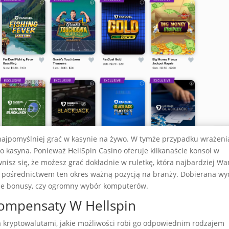
najpomyślniej grać w kasynie na żywo. W tymże przypadku wrażeni
 kasyna. Ponieważ HellSpin Casino oferuje kilkanaście konsol w
nisz się, że możesz grać dokładnie w ruletkę, która najbardziej W
 za pośrednictwem ten okres ważną pozycją na branży. Dobierana wy
ne bonusy, czy ogromny wybór komputerów.
ompensaty W Hellspin
 kryptowalutami, jakie możliwości robi go odpowiednim rodzajem