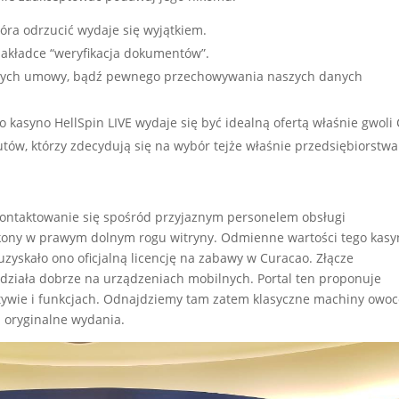
tóra odrzucić wydaje się wyjątkiem.
zakładce “weryfikacja dokumentów”.
anych umowy, bądź pewnego przechowywania naszych danych
 kasyno HellSpin LIVE wydaje się być idealną ofertą właśnie gwoli 
tów, którzy zdecydują się na wybór tejże właśnie przedsiębiorstwa
skontaktowanie się spośród przyjaznym personelem obsługi
kony w prawym dolnym rogu witryny. Odmienne wartości tego kasy
 uzyskało ono oficjalną licencję na zabawy w Curacao. Złącze
 działa dobrze na urządzeniach mobilnych. Portal ten proponuje
tywie i funkcjach. Odnajdziemy tam zatem klasyczne machiny owo
 oryginalne wydania.