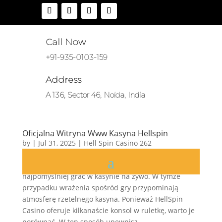
Call Now
+91-935-0103-159
Address
A 136, Sector 46, Noida, India
Oficjalna Witryna Www Kasyna Hellspin
by
|
Jul 31, 2025
|
Hell Spin Casino 262
Dużej Liczby zawodników uważa, że w ruletkę
najpomyślniej grać w kasynie na żywo. W tymże
przypadku wrażenia spośród gry przypominają
atmosferę rzetelnego kasyna. Ponieważ HellSpin
Casino oferuje kilkanaście konsol w ruletkę, warto je
porównać. W ten sposób upewnisz...