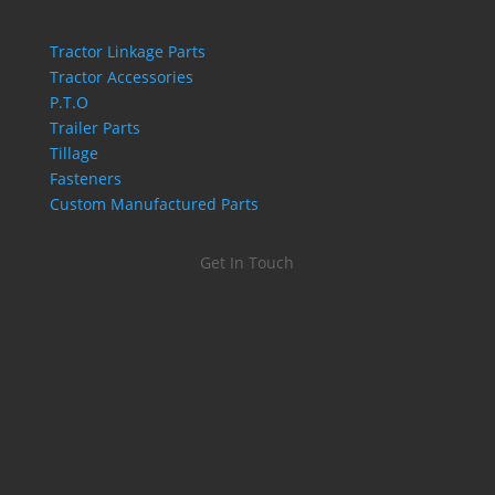
Tractor Linkage Parts
Tractor Accessories
P.T.O
Trailer Parts
Tillage
Fasteners
Custom Manufactured Parts
Get In Touch